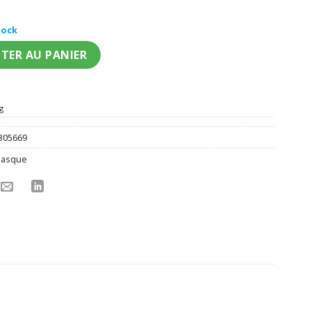
tock
nne satanique adulte
TER AU PANIER
g
305669
Masque