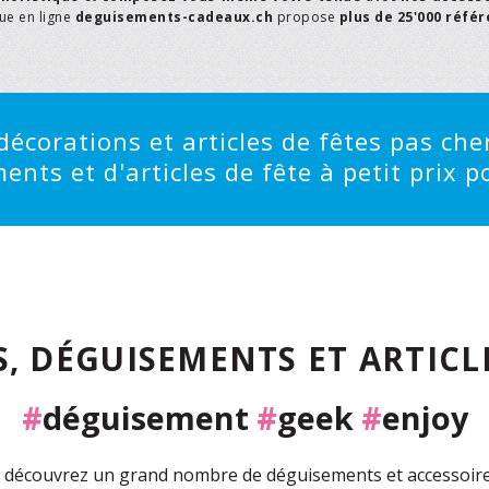
que en ligne
deguisements-cadeaux.ch
propose
plus de 25'000 réfé
écorations et articles de fêtes pas cher
ts et d'articles de fête à petit prix po
, DÉGUISEMENTS ET ARTICLE
#
déguisement
#
geek
#
enjoy
découvrez un grand nombre de déguisements et accessoires 