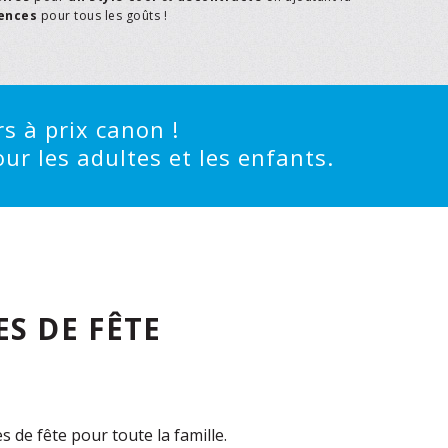
rences
pour tous les goûts !
s à prix canon !
ur les adultes et les enfants.
S DE FÊTE
de fête pour toute la famille.