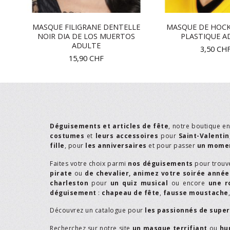
S
MASQUE FILIGRANE DENTELLE
MASQUE DE HOCK
RS
NOIR DIA DE LOS MUERTOS
PLASTIQUE A
ADULTE
3,50
CH
15,90
CHF
Déguisements et articles de fête
, notre boutique e
costumes
et
leurs accessoires
pour
Saint-Valentin
fille
, pour
les anniversaires
et pour passer
un momen
Faites votre choix parmi
nos déguisements
pour trouv
pirate
ou
de chevalier,
animez votre soirée année
charleston
pour
un quiz musical
ou encore
une r
déguisement
:
chapeau de fête
,
fausse moustache
Découvrez un catalogue pour
les passionnés de supe
Recherchez sur notre site
un masque terrifiant
ou
hu