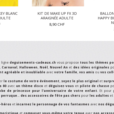
EY BLANC
KIT DE MAKE UP FX 3D
BALLON
DULTE
ARAIGNÉE ADULTE
HAPPY B
N
F
8,90
CHF
n ligne
deguisements-cadeaux.ch
vous propose
tous les thèmes po
,
Carnaval
,
Halloween
,
Noël
,
Nouvel An
et
des idées originales
p
t agréable et inoubliable
avec
votre famille
,
vos amis
ou
vos col
er
le costume de votre événement
,
soyez le plus original
et
surpr
s 80
avec
un thème disco
et
déguisez-vous
en
pilote de chasse
p
obe de princesse pour l'anniversaire de votre enfant
. Et pour 
,
perruque
…
des accessoires de fête pas chers
pour
les adultes
et
r-héros
et
incarnez le personnage de vos fantasmes
avec
nos dégu
moristique
et
composez vous-même votre tenue
avec
nos access