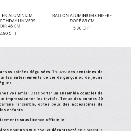
 EN ALUMINIUM
BALLON ALUMINIUM CHIFFRE
IRTHDAY UNIVERS
DORÉ 85 CM
OIR 45 CM
5,90
CHF
2,90
CHF
ur vos soirées déguisées
. Trouvez
des centaines de
our
les enterrements de vie de garçon ou de jeune
lègues
.
enez vos amis
! Osez porter
un ensemble complet de
our
impressionner les invités
.
Tenue des années 20
parfaire l’ensemble,
optez pour des accessoires de
les enfants
.
isements sous licence officielle
!
oires
pour
un style cool
et
décontracté
en ajoutant la