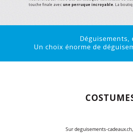
touche finale avec
une perruque incroyable
. La bouti
Déguisements, d
Un choix énorme de déguisemen
COSTUMES
Sur deguisements-cadeaux.ch, 