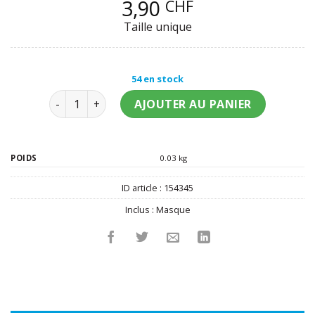
3,90
CHF
Taille unique
54 en stock
quantité de Masque noir avec larmes de sang fem
AJOUTER AU PANIER
POIDS
0.03 kg
ID article :
154345
Inclus :
Masque