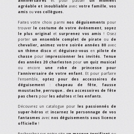
anniversaires
et pour passer
un moment
agréable et inoubliable
avec
votre famille
,
vos
amis
ou
vos collègues
.
Faites votre choix parmi
nos déguisements
pour
trouver
le costume de votre événement
,
soyez
le plus original
et
surprenez vos amis
! Osez
porter
un ensemble complet de pirate
ou
de
chevalier,
animez votre soirée années 80
avec
un thème disco
et
déguisez-vous
en
pilote de
chasse
pour
impressionner les invités
.
Tenue
des années 20 charleston
pour
un quiz musical
ou encore
une robe de princesse pour
l'anniversaire de votre enfant
. Et pour parfaire
l’ensemble,
optez pour des accessoires de
déguisement
:
chapeau de fête
,
fausse
moustache
,
perruque
…
des accessoires de fête
pas chers
pour
les adultes
et
les enfants
.
Découvrez un catalogue pour
les passionnés de
super-héros
et
incarnez le personnage de vos
fantasmes
avec
nos déguisements sous licence
officielle
!
Recherchez sur notre site
un masque terrifiant
ou