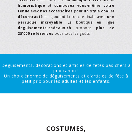
humoristique
et
composez vous-même votre
tenue
avec
nos accessoires
pour
un style cool
et
décontracté
en ajoutant la touche finale avec
une
perruque incroyable
. La boutique en ligne
deguisements-cadeaux.ch
propose
plus de
25'000 références
pour tous les goûts !
Déguisements, décorations et articles de fêtes pas chers à
prix canon !
Un choix énorme de déguisements et d'articles de fête à
petit prix pour les adultes et les enfants.
COSTUMES,