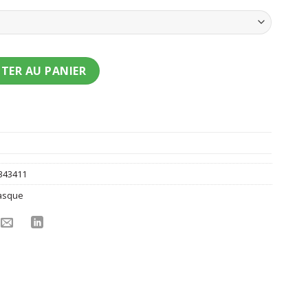
rlequin malfaisant adulte
TER AU PANIER
343411
asque