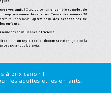
lègues
.
enez vos amis
! Osez porter
un ensemble complet de
our
impressionner les invités
.
Tenue des années 20
parfaire l’ensemble,
optez pour des accessoires de
les enfants
.
isements sous licence officielle
!
oires
pour
un style cool
et
décontracté
en ajoutant la
rences
pour tous les goûts !
s à prix canon !
ur les adultes et les enfants.