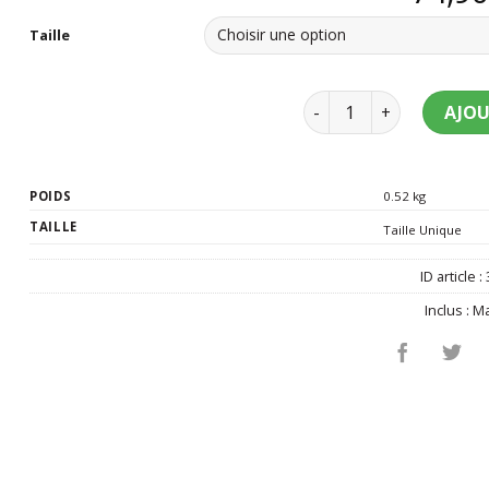
Taille
quantité de Masque d'a
AJOU
POIDS
0.52 kg
TAILLE
Taille Unique
ID article :
Inclus :
M