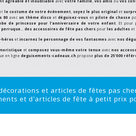
t agréable et inoubliable
avec
votre famille
,
vos amis
ou
vos col
er
le costume de votre événement
,
soyez le plus original
et
surpr
s 80
avec
un thème disco
et
déguisez-vous
en
pilote de chasse
p
obe de princesse pour l'anniversaire de votre enfant
. Et pour 
,
perruque
…
des accessoires de fête pas chers
pour
les adultes
et
r-héros
et
incarnez le personnage de vos fantasmes
avec
nos dégu
moristique
et
composez vous-même votre tenue
avec
nos access
que en ligne
deguisements-cadeaux.ch
propose
plus de 25'000 réfé
écorations et articles de fêtes pas cher
ts et d'articles de fête à petit prix po