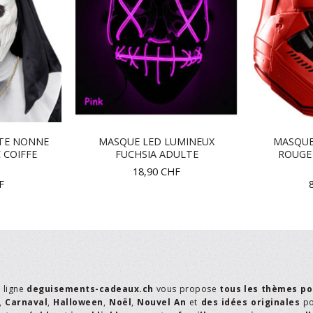
TE NONNE
MASQUE LED LUMINEUX
MASQUE
 COIFFE
FUCHSIA ADULTE
ROUGE
18,90
CHF
F
n ligne
deguisements-cadeaux.ch
vous propose
tous les thèmes po
,
Carnaval
,
Halloween
,
Noël
,
Nouvel An
et
des idées originales
p