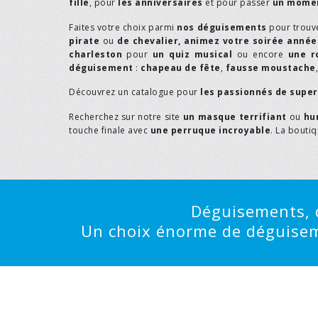
fille
, pour
les anniversaires
et pour passer
un momen
Faites votre choix parmi
nos déguisements
pour trouv
pirate
ou
de chevalier,
animez votre soirée année
charleston
pour
un quiz musical
ou encore
une r
déguisement
:
chapeau de fête
,
fausse moustache
Découvrez un catalogue pour
les passionnés de supe
Recherchez sur notre site
un masque terrifiant
ou
hu
touche finale avec
une perruque incroyable
. La bouti
Déguisements, d
Un choix énorme de déguisemen