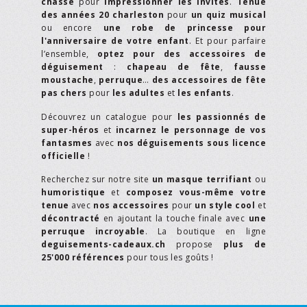
chasse
pour
impressionner les invités
.
Tenue
des années 20 charleston
pour
un quiz musical
ou encore
une robe de princesse pour
l'anniversaire de votre enfant
. Et pour parfaire
l’ensemble,
optez pour des accessoires de
déguisement
:
chapeau de fête
,
fausse
moustache
,
perruque
…
des accessoires de fête
pas chers
pour
les adultes
et
les enfants
.
Découvrez un catalogue pour
les passionnés de
super-héros
et
incarnez le personnage de vos
fantasmes
avec
nos déguisements sous licence
officielle
!
Recherchez sur notre site
un masque terrifiant
ou
humoristique
et
composez vous-même votre
tenue
avec
nos accessoires
pour
un style cool
et
décontracté
en ajoutant la touche finale avec
une
perruque incroyable
. La boutique en ligne
deguisements-cadeaux.ch
propose
plus de
25'000 références
pour tous les goûts !