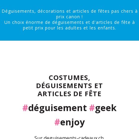
Déguisements, décorations et articles de fêtes pas chers à
prix canon !
Un choix énorme de déguisements et d'articles de fête à
petit prix pour les adultes et les enfants.
COSTUMES,
DÉGUISEMENTS ET
ARTICLES DE FÊTE
#
déguisement
#
geek
#
enjoy
Sur deguisements-cadeaux.ch,