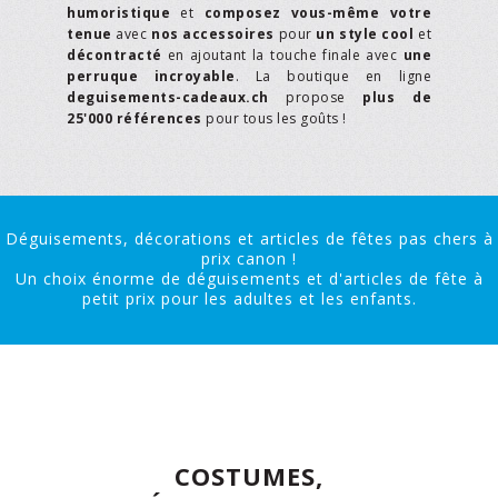
humoristique
et
composez vous-même votre
tenue
avec
nos accessoires
pour
un style cool
et
décontracté
en ajoutant la touche finale avec
une
perruque incroyable
. La boutique en ligne
deguisements-cadeaux.ch
propose
plus de
25'000 références
pour tous les goûts !
Déguisements, décorations et articles de fêtes pas chers à
prix canon !
Un choix énorme de déguisements et d'articles de fête à
petit prix pour les adultes et les enfants.
COSTUMES,