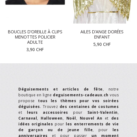
BOUCLES D’OREILLE À CLIPS
AILES D’ANGE DORÉES
MENOTTES POLICIER
ENFANT
ADULTE
5,90
CHF
3,90
CHF
Déguisements et articles de fête
, notre
boutique en ligne
deguisements-cadeaux.ch
vous
propose
tous les thèmes pour vos soirées
déguisées
. Trouvez
des centaines de costumes
et
leurs accessoires
pour
Saint-Valentin
,
Carnaval
,
Halloween
,
Noël
,
Nouvel An
et
des
idées originales
pour
les enterrements de vie
de garçon ou de jeune fille
, pour
les
anniversaires
et pour passer
un moment