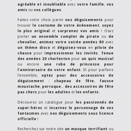
agréable et inoubliable
avec
votre famille
,
vos
amis
ou
vos collègues
.
Faites votre choix parmi
nos déguisements
pour
trouver
le costume de votre événement
,
soyez
le plus original
et
surprenez vos amis
! Osez
porter
un ensemble complet de pirate
ou
de
chevalier,
animez votre soirée années 80
avec
un thème disco
et
déguisez-vous
en
pilote de
chasse
pour
impressionner les invités
.
Tenue
des années 20 charleston
pour
un quiz musical
ou encore
une robe de princesse pour
l'anniversaire de votre enfant
. Et pour parfaire
l’ensemble,
optez pour des accessoires de
déguisement
:
chapeau de fête
,
fausse
moustache
,
perruque
…
des accessoires de fête
pas chers
pour
les adultes
et
les enfants
.
Découvrez un catalogue pour
les passionnés de
super-héros
et
incarnez le personnage de vos
fantasmes
avec
nos déguisements sous licence
officielle
!
Recherchez sur notre site
un masque terrifiant
ou