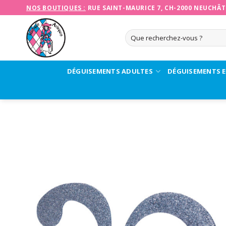
Skip
NOS BOUTIQUES :
RUE SAINT-MAURICE 7, CH-2000 NEUCHÂT
to
content
Recherche
pour :
DÉGUISEMENTS ADULTES
DÉGUISEMENTS 