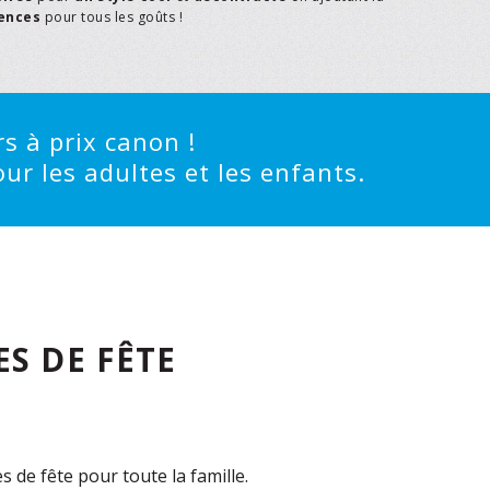
rences
pour tous les goûts !
s à prix canon !
ur les adultes et les enfants.
S DE FÊTE
de fête pour toute la famille.