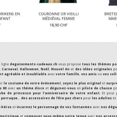
RIKENS EN
COURONNE OR VIEILLI
BRETEL
NFANT
MÉDIÉVAL FEMME
MAR
F
18,90
CHF
n ligne
deguisements-cadeaux.ch
vous propose
tous les thèmes po
,
Carnaval
,
Halloween
,
Noël
,
Nouvel An
et
des idées originales
p
t agréable et inoubliable
avec
votre famille
,
vos amis
ou
vos col
er
le costume de votre événement
,
soyez le plus original
et
surpr
s 80
avec
un thème disco
et
déguisez-vous
en
pilote de chasse
p
obe de princesse pour l'anniversaire de votre enfant
. Et pour 
,
perruque
…
des accessoires de fête pas chers
pour
les adultes
et
r-héros
et
incarnez le personnage de vos fantasmes
avec
nos dégu
moristique
et
composez vous-même votre tenue
avec
nos access