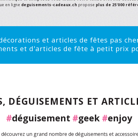
que en ligne
deguisements-cadeaux.ch
propose
plus de 25'000 réfé
écorations et articles de fêtes pas cher
ts et d'articles de fête à petit prix po
, DÉGUISEMENTS ET ARTICLE
#
déguisement
#
geek
#
enjoy
découvrez un grand nombre de déguisements et accessoires 