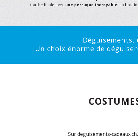
touche finale avec
une perruque incroyable
. La bouti
Déguisements, d
Un choix énorme de déguisemen
COSTUMES
Sur deguisements-cadeaux.ch, 