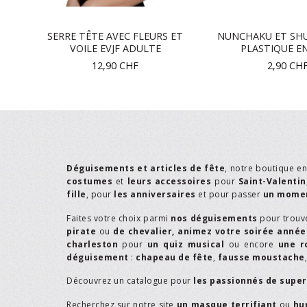
ES
SERRE TÊTE AVEC FLEURS ET
NUNCHAKU ET SHU
VOILE EVJF ADULTE
PLASTIQUE E
12,90
CHF
2,90
CH
Déguisements et articles de fête
, notre boutique e
costumes
et
leurs accessoires
pour
Saint-Valentin
fille
, pour
les anniversaires
et pour passer
un momen
Faites votre choix parmi
nos déguisements
pour trouv
pirate
ou
de chevalier,
animez votre soirée année
charleston
pour
un quiz musical
ou encore
une r
déguisement
:
chapeau de fête
,
fausse moustache
Découvrez un catalogue pour
les passionnés de supe
Recherchez sur notre site
un masque terrifiant
ou
hu