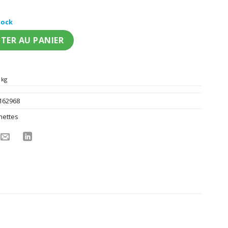
tock
e à paillettes 20 ans
TER AU PANIER
 kg
162968
nettes