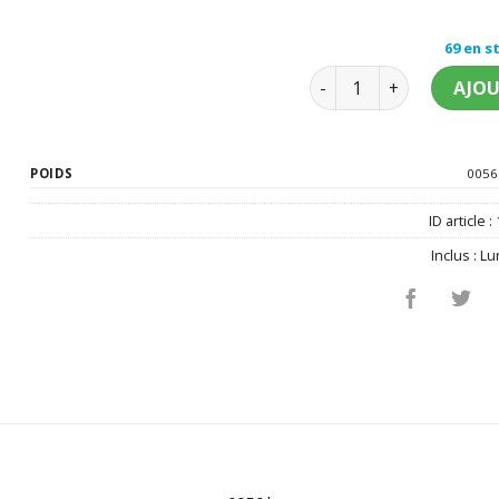
69 en s
quantité de Lunettes âg
AJOU
POIDS
0056
ID article :
Inclus :
Lu