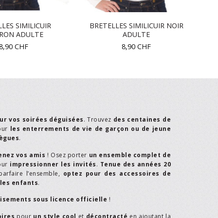
LES SIMILICUIR
BRETELLES SIMILICUIR NOIR
RON ADULTE
ADULTE
8,90
CHF
8,90
CHF
ur vos soirées déguisées
. Trouvez
des centaines de
our
les enterrements de vie de garçon ou de jeune
lègues
.
enez vos amis
! Osez porter
un ensemble complet de
our
impressionner les invités
.
Tenue des années 20
parfaire l’ensemble,
optez pour des accessoires de
les enfants
.
isements sous licence officielle
!
oires
pour
un style cool
et
décontracté
en ajoutant la