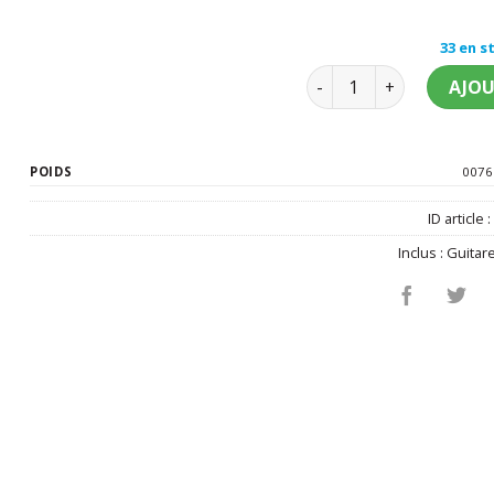
33 en s
quantité de Guitare ro
AJOU
POIDS
0076
ID article 
Inclus :
Guitar