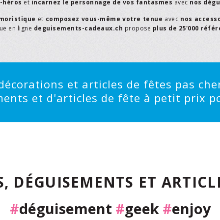
r-héros
et
incarnez le personnage de vos fantasmes
avec
nos dégu
moristique
et
composez vous-même votre tenue
avec
nos access
que en ligne
deguisements-cadeaux.ch
propose
plus de 25'000 réfé
écorations et articles de fêtes pas cher
ts et d'articles de fête à petit prix po
, DÉGUISEMENTS ET ARTICLE
#
déguisement
#
geek
#
enjoy