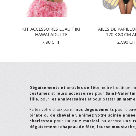
KIT ACCESSOIRES LUAU TIKI
AILES DE PAPILL
NT
HAWAÏ ADULTE
170 X 80 CM 
7,90
CHF
27,90
CH
Déguisements et articles de fête
, notre boutique e
costumes
et
leurs accessoires
pour
Saint-Valentin
fille
, pour
les anniversaires
et pour passer
un momen
Faites votre choix parmi
nos déguisements
pour trouv
pirate
ou
de chevalier,
animez votre soirée année
charleston
pour
un quiz musical
ou encore
une r
déguisement
:
chapeau de fête
,
fausse moustache