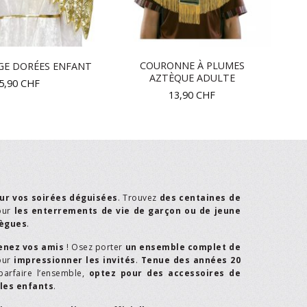
COURONNE À PLUMES
NGE DORÉES ENFANT
AZTÈQUE ADULTE
5,90
CHF
13,90
CHF
ur vos soirées déguisées
. Trouvez
des centaines de
our
les enterrements de vie de garçon ou de jeune
lègues
.
enez vos amis
! Osez porter
un ensemble complet de
our
impressionner les invités
.
Tenue des années 20
parfaire l’ensemble,
optez pour des accessoires de
les enfants
.