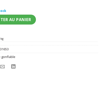
tock
ck gonflable zébrée
TER AU PANIER
 kg
:
31653
e gonflable