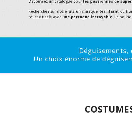
Découvrez un catalogue pour
les passionnés de supe
Recherchez sur notre site
un masque terrifiant
ou
hu
touche finale avec
une perruque incroyable
. La bouti
Déguisements, d
Un choix énorme de déguisemen
COSTUMES