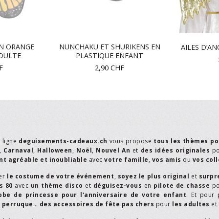
ON ORANGE
NUNCHAKU ET SHURIKENS EN
AILES D’A
ADULTE
PLASTIQUE ENFANT
F
2,90
CHF
n ligne
deguisements-cadeaux.ch
vous propose
tous les thèmes po
,
Carnaval
,
Halloween
,
Noël
,
Nouvel An
et
des idées originales
p
t agréable et inoubliable
avec
votre famille
,
vos amis
ou
vos col
er
le costume de votre événement
,
soyez le plus original
et
surpr
s 80
avec
un thème disco
et
déguisez-vous
en
pilote de chasse
p
obe de princesse pour l'anniversaire de votre enfant
. Et pour 
,
perruque
…
des accessoires de fête pas chers
pour
les adultes
et