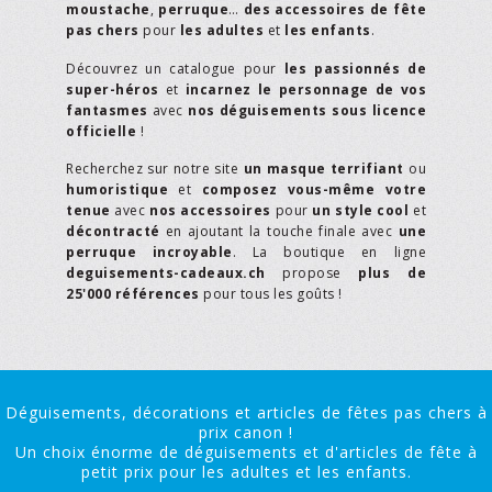
moustache
,
perruque
…
des accessoires de fête
pas chers
pour
les adultes
et
les enfants
.
Découvrez un catalogue pour
les passionnés de
super-héros
et
incarnez le personnage de vos
fantasmes
avec
nos déguisements sous licence
officielle
!
Recherchez sur notre site
un masque terrifiant
ou
humoristique
et
composez vous-même votre
tenue
avec
nos accessoires
pour
un style cool
et
décontracté
en ajoutant la touche finale avec
une
perruque incroyable
. La boutique en ligne
deguisements-cadeaux.ch
propose
plus de
25'000 références
pour tous les goûts !
Déguisements, décorations et articles de fêtes pas chers à
prix canon !
Un choix énorme de déguisements et d'articles de fête à
petit prix pour les adultes et les enfants.