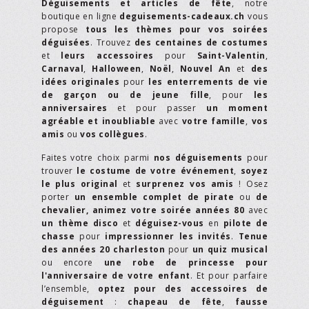
Déguisements et articles de fête
, notre
boutique en ligne
deguisements-cadeaux.ch
vous
propose
tous les thèmes pour vos soirées
déguisées
. Trouvez
des centaines de costumes
et
leurs accessoires
pour
Saint-Valentin
,
Carnaval
,
Halloween
,
Noël
,
Nouvel An
et
des
idées originales
pour
les enterrements de vie
de garçon ou de jeune fille
, pour
les
anniversaires
et pour passer
un moment
agréable et inoubliable
avec
votre famille
,
vos
amis
ou
vos collègues
.
Faites votre choix parmi
nos déguisements
pour
trouver
le costume de votre événement
,
soyez
le plus original
et
surprenez vos amis
! Osez
porter
un ensemble complet de pirate
ou
de
chevalier,
animez votre soirée années 80
avec
un thème disco
et
déguisez-vous
en
pilote de
chasse
pour
impressionner les invités
.
Tenue
des années 20 charleston
pour
un quiz musical
ou encore
une robe de princesse pour
l'anniversaire de votre enfant
. Et pour parfaire
l’ensemble,
optez pour des accessoires de
déguisement
:
chapeau de fête
,
fausse