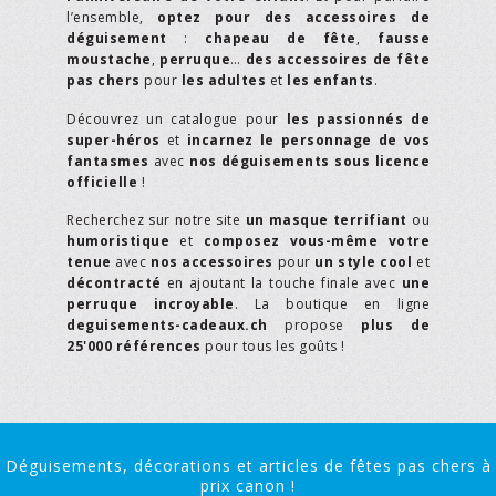
l’ensemble,
optez pour des accessoires de
déguisement
:
chapeau de fête
,
fausse
moustache
,
perruque
…
des accessoires de fête
pas chers
pour
les adultes
et
les enfants
.
Découvrez un catalogue pour
les passionnés de
super-héros
et
incarnez le personnage de vos
fantasmes
avec
nos déguisements sous licence
officielle
!
Recherchez sur notre site
un masque terrifiant
ou
humoristique
et
composez vous-même votre
tenue
avec
nos accessoires
pour
un style cool
et
décontracté
en ajoutant la touche finale avec
une
perruque incroyable
. La boutique en ligne
deguisements-cadeaux.ch
propose
plus de
25'000 références
pour tous les goûts !
Déguisements, décorations et articles de fêtes pas chers à
prix canon !