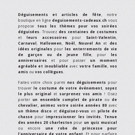
Déguisements et articles de fête
, notre
boutique en ligne
deguisements-cadeaux.ch
vous
propose
tous les thèmes pour vos soirées
déguisées
. Trouvez
des centaines de costumes
et
leurs accessoires
pour
Saint-Valentin
,
Carnaval
,
Halloween
,
Noël
,
Nouvel An
et
des
idées originales
pour
les enterrements de vie
de garçon ou de jeune fille
, pour
les
anniversaires
et pour passer
un moment
agréable et inoubliable
avec
votre famille
,
vos
amis
ou
vos collègues
.
Faites votre choix parmi
nos déguisements
pour
trouver
le costume de votre événement
,
soyez
le plus original
et
surprenez vos amis
! Osez
porter
un ensemble complet de pirate
ou
de
chevalier,
animez votre soirée années 80
avec
un thème disco
et
déguisez-vous
en
pilote de
chasse
pour
impressionner les invités
.
Tenue
des années 20 charleston
pour
un quiz musical
ou encore
une robe de princesse pour
l'anniversaire de votre enfant
. Et pour parfaire