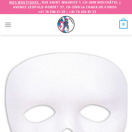
Skip
NOS BOUTIQUES :
RUE SAINT-MAURICE 7, CH-2000 NEUCHÂTEL
|
AVENUE LÉOPOLD-ROBERT 37, CH-2300 LA CHAUX-DE-FONDS
to
+41 76 390 81 33
|
+41 76 696 81 33
content
0