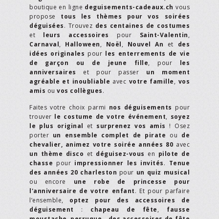
boutique en ligne
deguisements-cadeaux.ch
vous
propose
tous les thèmes pour vos soirées
déguisées
. Trouvez
des centaines de costumes
et
leurs accessoires
pour
Saint-Valentin
,
Carnaval
,
Halloween
,
Noël
,
Nouvel An
et
des
idées originales
pour
les enterrements de vie
de garçon ou de jeune fille
, pour
les
anniversaires
et pour passer
un moment
agréable et inoubliable
avec
votre famille
,
vos
amis
ou
vos collègues
.
Faites votre choix parmi
nos déguisements
pour
trouver
le costume de votre événement
,
soyez
le plus original
et
surprenez vos amis
! Osez
porter
un ensemble complet de pirate
ou
de
chevalier,
animez votre soirée années 80
avec
un thème disco
et
déguisez-vous
en
pilote de
chasse
pour
impressionner les invités
.
Tenue
des années 20 charleston
pour
un quiz musical
ou encore
une robe de princesse pour
l'anniversaire de votre enfant
. Et pour parfaire
l’ensemble,
optez pour des accessoires de
déguisement
:
chapeau de fête
,
fausse
moustache
,
perruque
…
des accessoires de fête