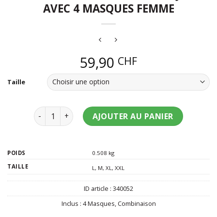
AVEC 4 MASQUES FEMME
59,90
CHF
Taille
quantité de Déguisement Tortue Ninja avec 4 ma
AJOUTER AU PANIER
POIDS
0.508 kg
TAILLE
L
,
M
,
XL
,
XXL
ID article :
340052
Inclus :
4 Masques
,
Combinaison