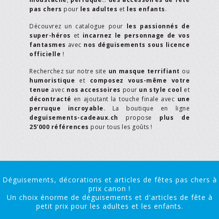
pas chers
pour
les adultes
et
les enfants
.
Découvrez un catalogue pour
les passionnés de
super-héros
et
incarnez le personnage de vos
fantasmes
avec
nos déguisements sous licence
officielle
!
Recherchez sur notre site
un masque terrifiant
ou
humoristique
et
composez vous-même votre
tenue
avec
nos accessoires
pour
un style cool
et
décontracté
en ajoutant la touche finale avec
une
perruque incroyable
. La boutique en ligne
deguisements-cadeaux.ch
propose
plus de
25'000 références
pour tous les goûts !
Déguisements, décorations et articles de fêtes pas chers à
prix canon !
Un choix énorme de déguisements et d'articles de fête à
petit prix pour les adultes et les enfants.