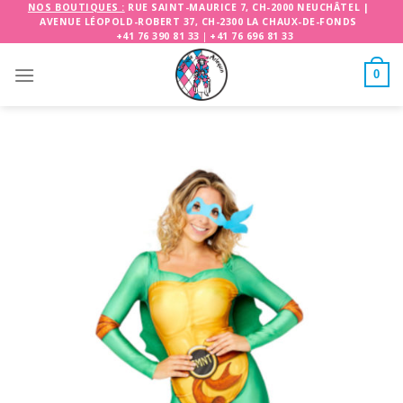
Skip
NOS BOUTIQUES :
RUE SAINT-MAURICE 7, CH-2000 NEUCHÂTEL
|
AVENUE LÉOPOLD-ROBERT 37, CH-2300 LA CHAUX-DE-FONDS
to
+41 76 390 81 33
|
+41 76 696 81 33
content
0