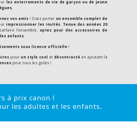
our
les enterrements de vie de garçon ou de jeune
lègues
.
enez vos amis
! Osez porter
un ensemble complet de
our
impressionner les invités
.
Tenue des années 20
parfaire l’ensemble,
optez pour des accessoires de
les enfants
.
isements sous licence officielle
!
oires
pour
un style cool
et
décontracté
en ajoutant la
rences
pour tous les goûts !
s à prix canon !
ur les adultes et les enfants.