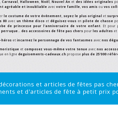
,
Carnaval
,
Halloween
,
Noël
,
Nouvel An
et
des idées originales
p
t agréable et inoubliable
avec
votre famille
,
vos amis
ou
vos col
er
le costume de votre événement
,
soyez le plus original
et
surpr
s 80
avec
un thème disco
et
déguisez-vous
en
pilote de chasse
p
obe de princesse pour l'anniversaire de votre enfant
. Et pour 
,
perruque
…
des accessoires de fête pas chers
pour
les adultes
et
r-héros
et
incarnez le personnage de vos fantasmes
avec
nos dégu
moristique
et
composez vous-même votre tenue
avec
nos access
que en ligne
deguisements-cadeaux.ch
propose
plus de 25'000 réfé
écorations et articles de fêtes pas cher
ts et d'articles de fête à petit prix po