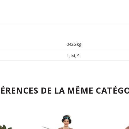
0426 kg
L
,
M
,
S
FÉRENCES DE LA MÊME CATÉGO