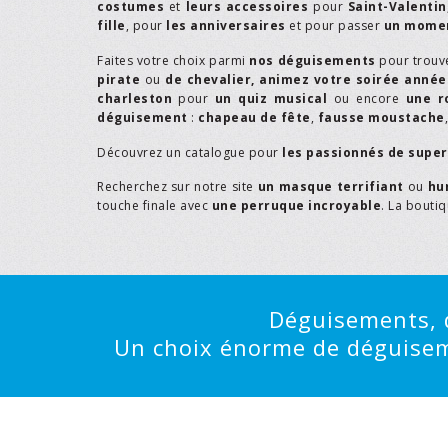
costumes
et
leurs accessoires
pour
Saint-Valentin
fille
, pour
les anniversaires
et pour passer
un momen
Faites votre choix parmi
nos déguisements
pour trouv
pirate
ou
de chevalier,
animez votre soirée année
charleston
pour
un quiz musical
ou encore
une r
déguisement
:
chapeau de fête
,
fausse moustache
Découvrez un catalogue pour
les passionnés de supe
Recherchez sur notre site
un masque terrifiant
ou
hu
touche finale avec
une perruque incroyable
. La bouti
Déguisements, d
Un choix énorme de déguisemen