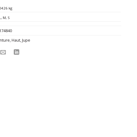
0426 kg
L
,
M
,
S
174840
nture
,
Haut
,
Jupe