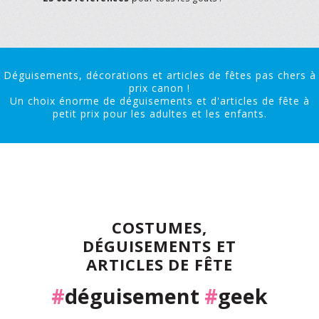
Déguisements, décorations et articles de fêtes pas chers à
prix canon !
Un choix énorme de déguisements et d'articles de fête à
petit prix pour les adultes et les enfants.
COSTUMES,
DÉGUISEMENTS ET
ARTICLES DE FÊTE
#
déguisement
#
geek