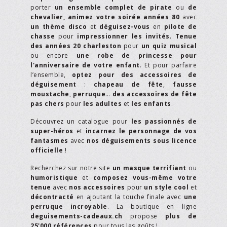
porter
un ensemble complet de pirate
ou
de
chevalier,
animez votre soirée années 80
avec
un thème disco
et
déguisez-vous
en
pilote de
chasse
pour
impressionner les invités
.
Tenue
des années 20 charleston
pour
un quiz musical
ou encore
une robe de princesse pour
l'anniversaire de votre enfant
. Et pour parfaire
l’ensemble,
optez pour des accessoires de
déguisement
:
chapeau de fête
,
fausse
moustache
,
perruque
…
des accessoires de fête
pas chers
pour
les adultes
et
les enfants
.
Découvrez un catalogue pour
les passionnés de
super-héros
et
incarnez le personnage de vos
fantasmes
avec
nos déguisements sous licence
officielle
!
Recherchez sur notre site
un masque terrifiant
ou
humoristique
et
composez vous-même votre
tenue
avec
nos accessoires
pour
un style cool
et
décontracté
en ajoutant la touche finale avec
une
perruque incroyable
. La boutique en ligne
deguisements-cadeaux.ch
propose
plus de
25'000 références
pour tous les goûts !