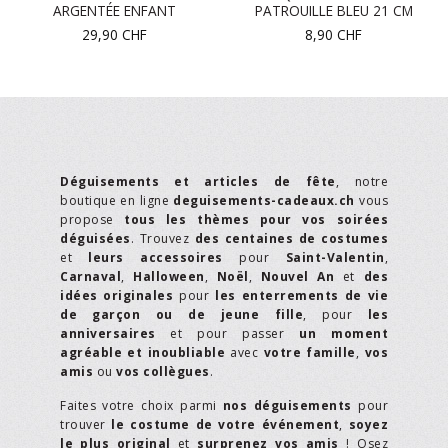
ARGENTÉE ENFANT
PATROUILLE BLEU 21 CM
29,90
CHF
8,90
CHF
Déguisements et articles de fête
, notre
boutique en ligne
deguisements-cadeaux.ch
vous
propose
tous les thèmes pour vos soirées
déguisées
. Trouvez
des centaines de costumes
et
leurs accessoires
pour
Saint-Valentin
,
Carnaval
,
Halloween
,
Noël
,
Nouvel An
et
des
idées originales
pour
les enterrements de vie
de garçon ou de jeune fille
, pour
les
anniversaires
et pour passer
un moment
agréable et inoubliable
avec
votre famille
,
vos
amis
ou
vos collègues
.
Faites votre choix parmi
nos déguisements
pour
trouver
le costume de votre événement
,
soyez
le plus original
et
surprenez vos amis
! Osez