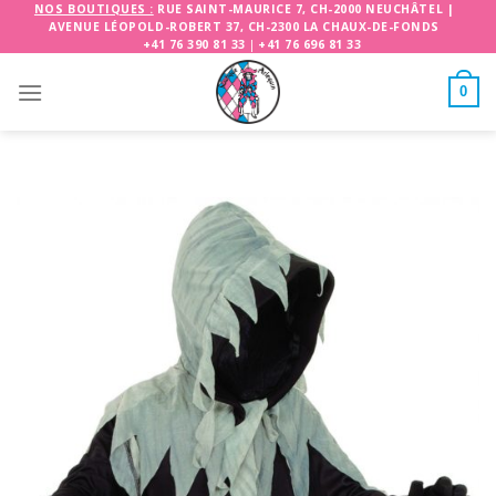
Skip
NOS BOUTIQUES :
RUE SAINT-MAURICE 7, CH-2000 NEUCHÂTEL
|
AVENUE LÉOPOLD-ROBERT 37, CH-2300 LA CHAUX-DE-FONDS
to
+41 76 390 81 33
|
+41 76 696 81 33
content
0