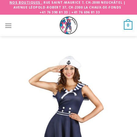
Skip
NOS BOUTIQUES :
RUE SAINT-MAURICE 7, CH-2000 NEUCHÂTEL
|
AVENUE LÉOPOLD-ROBERT 37, CH-2300 LA CHAUX-DE-FONDS
to
+41 76 390 81 33
|
+41 76 696 81 33
content
0