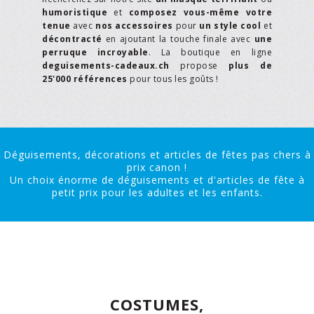
humoristique
et
composez vous-même votre
tenue
avec
nos accessoires
pour
un style cool
et
décontracté
en ajoutant la touche finale avec
une
perruque incroyable
. La boutique en ligne
deguisements-cadeaux.ch
propose
plus de
25'000 références
pour tous les goûts !
Déguisements, décorations et articles de fêtes pas chers à
prix canon !
Un choix énorme de déguisements et d'articles de fête à
petit prix pour les adultes et les enfants.
COSTUMES,