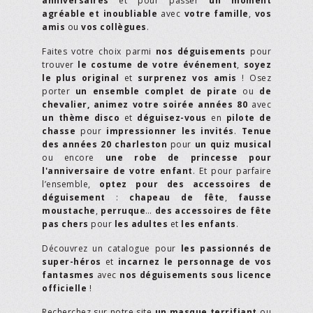
anniversaires
et pour passer
un moment
agréable et inoubliable
avec
votre famille
,
vos
amis
ou
vos collègues
.
Faites votre choix parmi
nos déguisements
pour
trouver
le costume de votre événement
,
soyez
le plus original
et
surprenez vos amis
! Osez
porter
un ensemble complet de pirate
ou
de
chevalier,
animez votre soirée années 80
avec
un thème disco
et
déguisez-vous
en
pilote de
chasse
pour
impressionner les invités
.
Tenue
des années 20 charleston
pour
un quiz musical
ou encore
une robe de princesse pour
l'anniversaire de votre enfant
. Et pour parfaire
l’ensemble,
optez pour des accessoires de
déguisement
:
chapeau de fête
,
fausse
moustache
,
perruque
…
des accessoires de fête
pas chers
pour
les adultes
et
les enfants
.
Découvrez un catalogue pour
les passionnés de
super-héros
et
incarnez le personnage de vos
fantasmes
avec
nos déguisements sous licence
officielle
!
Recherchez sur notre site
un masque terrifiant
ou