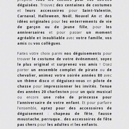
déguisées
. Trouvez
des centaines de costumes
et
leurs accessoires
pour
Saint-Valentin
,
Carnaval
,
Halloween
,
Noël
,
Nouvel An
et
des
idées originales
pour
les enterrements de vie
de garçon ou de jeune fille
, pour
les
anniversaires
et pour passer
un moment
agréable et inoubliable
avec
votre famille
,
vos
amis
ou
vos collègues
.
Faites votre choix parmi
nos déguisements
pour
trouver
le costume de votre événement
,
soyez
le plus original
et
surprenez vos amis
! Osez
porter
un ensemble complet de pirate
ou
de
chevalier,
animez votre soirée années 80
avec
un thème disco
et
déguisez-vous
en
pilote de
chasse
pour
impressionner les invités
.
Tenue
des années 20 charleston
pour
un quiz musical
ou encore
une robe de princesse pour
l'anniversaire de votre enfant
. Et pour parfaire
l’ensemble,
optez pour des accessoires de
déguisement
:
chapeau de fête
,
fausse
moustache
,
perruque
…
des accessoires de fête
pas chers
pour
les adultes
et
les enfants
.