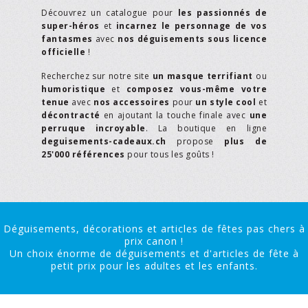
Découvrez un catalogue pour
les passionnés de
super-héros
et
incarnez le personnage de vos
fantasmes
avec
nos déguisements sous licence
officielle
!
Recherchez sur notre site
un masque terrifiant
ou
humoristique
et
composez vous-même votre
tenue
avec
nos accessoires
pour
un style cool
et
décontracté
en ajoutant la touche finale avec
une
perruque incroyable
. La boutique en ligne
deguisements-cadeaux.ch
propose
plus de
25'000 références
pour tous les goûts !
Déguisements, décorations et articles de fêtes pas chers à
prix canon !
Un choix énorme de déguisements et d'articles de fête à
petit prix pour les adultes et les enfants.