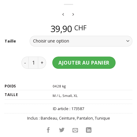
39,90
CHF
Taille
quantité de Déguisement hippie flower rose femm
AJOUTER AU PANIER
POIDS
0428 kg
TAILLE
M / L
,
Small
,
XL
ID article :
173587
Inclus :
Bandeau
,
Ceinture
,
Pantalon
,
Tunique