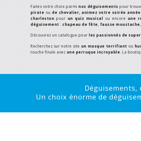
Faites votre choix parmi
nos déguisements
pour trouv
pirate
ou
de chevalier,
animez votre soirée année
charleston
pour
un quiz musical
ou encore
une r
déguisement
:
chapeau de fête
,
fausse moustache
Découvrez un catalogue pour
les passionnés de supe
Recherchez sur notre site
un masque terrifiant
ou
hu
touche finale avec
une perruque incroyable
. La bouti
Déguisements, d
Un choix énorme de déguisemen