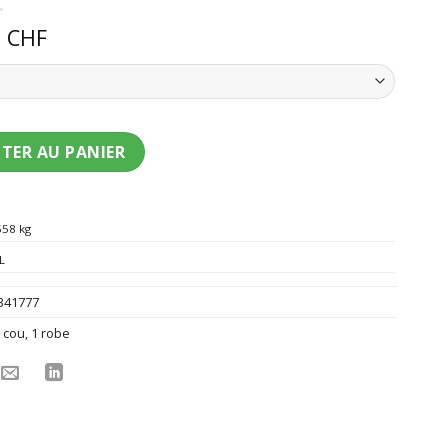
0
CHF
nt grande taille robe longue Dia de los muertos femme
TER AU PANIER
558 kg
L
341777
 cou
,
1 robe