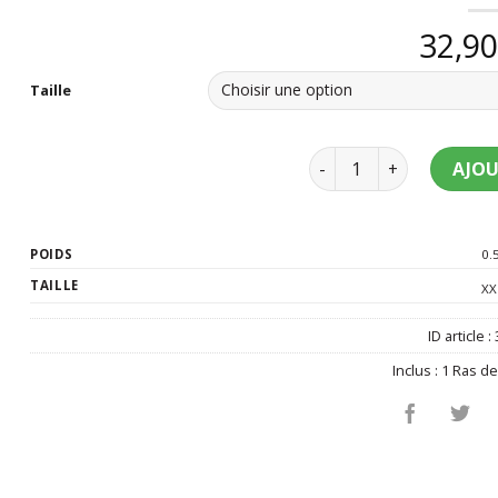
32,9
Taille
quantité de Déguiseme
AJOU
POIDS
0.
TAILLE
XX
ID article :
Inclus :
1 Ras de