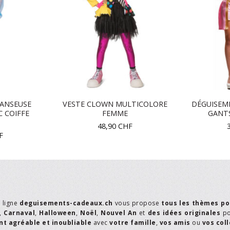
ANSEUSE
VESTE CLOWN MULTICOLORE
DÉGUISEM
C COIFFE
FEMME
GANT
48,90
CHF
F
n ligne
deguisements-cadeaux.ch
vous propose
tous les thèmes po
,
Carnaval
,
Halloween
,
Noël
,
Nouvel An
et
des idées originales
p
t agréable et inoubliable
avec
votre famille
,
vos amis
ou
vos col