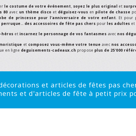
er
le costume de votre événement
,
soyez le plus original
et
surpr
s 80
avec
un thème disco
et
déguisez-vous
en
pilote de chasse
p
obe de princesse pour l'anniversaire de votre enfant
. Et pour 
,
perruque
…
des accessoires de fête pas chers
pour
les adultes
et
r-héros
et
incarnez le personnage de vos fantasmes
avec
nos dégu
moristique
et
composez vous-même votre tenue
avec
nos access
que en ligne
deguisements-cadeaux.ch
propose
plus de 25'000 réfé
écorations et articles de fêtes pas cher
ts et d'articles de fête à petit prix po