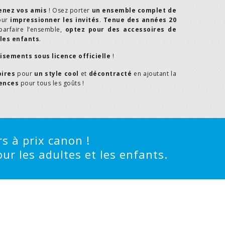
enez vos amis
! Osez porter
un ensemble complet de
our
impressionner les invités
.
Tenue des années 20
parfaire l’ensemble,
optez pour des accessoires de
les enfants
.
isements sous licence officielle
!
oires
pour
un style cool
et
décontracté
en ajoutant la
rences
pour tous les goûts !
s à prix canon !
ur les adultes et les enfants.