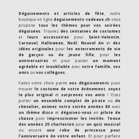
Déguisements et articles de fête
, notre
boutique en ligne
deguisements-cadeaux.ch
vous
propose
tous les thèmes pour vos soirées
déguisées
. Trouvez
des centaines de costumes
et
leurs accessoires
pour
Saint-Valentin
,
Carnaval
,
Halloween
,
Noël
,
Nouvel An
et
des
idées originales
pour
les enterrements de vie
de garçon ou de jeune fille
, pour
les
anniversaires
et pour passer
un moment
agréable et inoubliable
avec
votre famille
,
vos
amis
ou
vos collègues
.
Faites votre choix parmi
nos déguisements
pour
trouver
le costume de votre événement
,
soyez
le plus original
et
surprenez vos amis
! Osez
porter
un ensemble complet de pirate
ou
de
chevalier,
animez votre soirée années 80
avec
un thème disco
et
déguisez-vous
en
pilote de
chasse
pour
impressionner les invités
.
Tenue
des années 20 charleston
pour
un quiz musical
ou encore
une robe de princesse pour
l'anniversaire de votre enfant
. Et pour parfaire