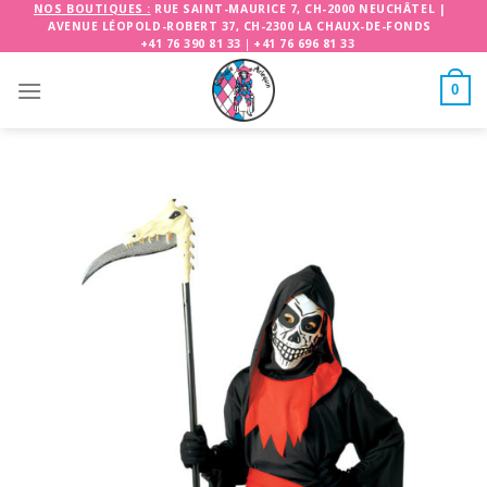
Skip
NOS BOUTIQUES :
RUE SAINT-MAURICE 7, CH-2000 NEUCHÂTEL
|
AVENUE LÉOPOLD-ROBERT 37, CH-2300 LA CHAUX-DE-FONDS
to
+41 76 390 81 33
|
+41 76 696 81 33
content
0