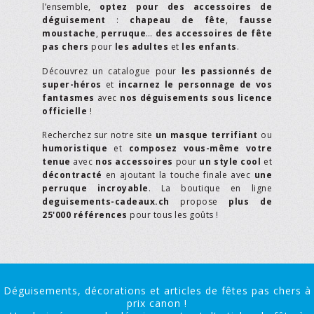
l’ensemble,
optez pour des accessoires de
déguisement
:
chapeau de fête
,
fausse
moustache
,
perruque
…
des accessoires de fête
pas chers
pour
les adultes
et
les enfants
.
Découvrez un catalogue pour
les passionnés de
super-héros
et
incarnez le personnage de vos
fantasmes
avec
nos déguisements sous licence
officielle
!
Recherchez sur notre site
un masque terrifiant
ou
humoristique
et
composez vous-même votre
tenue
avec
nos accessoires
pour
un style cool
et
décontracté
en ajoutant la touche finale avec
une
perruque incroyable
. La boutique en ligne
deguisements-cadeaux.ch
propose
plus de
25'000 références
pour tous les goûts !
Déguisements, décorations et articles de fêtes pas chers à
prix canon !