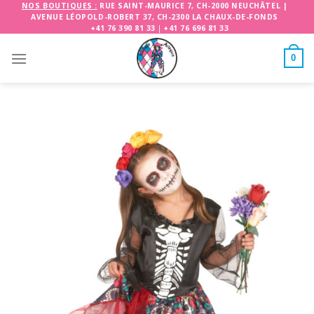
Skip
NOS BOUTIQUES :
RUE SAINT-MAURICE 7, CH-2000 NEUCHÂTEL
|
AVENUE LÉOPOLD-ROBERT 37, CH-2300 LA CHAUX-DE-FONDS
to
+41 76 390 81 33
|
+41 76 696 81 33
content
0