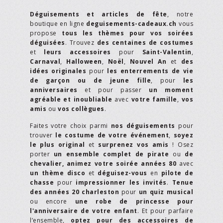
Déguisements et articles de fête
, notre
boutique en ligne
deguisements-cadeaux.ch
vous
propose
tous les thèmes pour vos soirées
déguisées
. Trouvez
des centaines de costumes
et
leurs accessoires
pour
Saint-Valentin
,
Carnaval
,
Halloween
,
Noël
,
Nouvel An
et
des
idées originales
pour
les enterrements de vie
de garçon ou de jeune fille
, pour
les
anniversaires
et pour passer
un moment
agréable et inoubliable
avec
votre famille
,
vos
amis
ou
vos collègues
.
Faites votre choix parmi
nos déguisements
pour
trouver
le costume de votre événement
,
soyez
le plus original
et
surprenez vos amis
! Osez
porter
un ensemble complet de pirate
ou
de
chevalier,
animez votre soirée années 80
avec
un thème disco
et
déguisez-vous
en
pilote de
chasse
pour
impressionner les invités
.
Tenue
des années 20 charleston
pour
un quiz musical
ou encore
une robe de princesse pour
l'anniversaire de votre enfant
. Et pour parfaire
l’ensemble,
optez pour des accessoires de