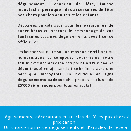
déguisement
:
chapeau de fête
,
fausse
moustache
,
perruque
…
des accessoires de fête
pas chers
pour
les adultes
et
les enfants
.
Découvrez un catalogue pour
les passionnés de
super-héros
et
incarnez le personnage de vos
fantasmes
avec
nos déguisements sous licence
officielle
!
Recherchez sur notre site
un masque terrifiant
ou
humoristique
et
composez vous-même votre
tenue
avec
nos accessoires
pour
un style cool
et
décontracté
en ajoutant la touche finale avec
une
perruque incroyable
. La boutique en ligne
deguisements-cadeaux.ch
propose
plus de
25'000 références
pour tous les goûts !
Déguisements, décorations et articles de fêtes pas chers à
prix canon !
Un choix énorme de déguisements et d'articles de fête à