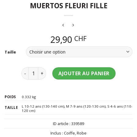
MUERTOS FLEURI FILLE
29,90
CHF
Taille
quantité de Déguisement Dia de los muertos fleuri f
AJOUTER AU PANIER
POIDS
0.332 kg
L 10-12 ans (130-140 cm)
,
M 7-9 ans (120-130 cm)
,
S 4-6 ans (110-
TAILLE
120 cm)
ID article :
339589
Inclus :
Coiffe
,
Robe