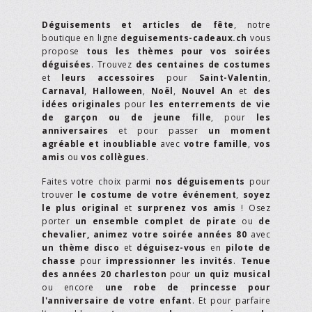
Déguisements et articles de fête
, notre
boutique en ligne
deguisements-cadeaux.ch
vous
propose
tous les thèmes pour vos soirées
déguisées
. Trouvez
des centaines de costumes
et
leurs accessoires
pour
Saint-Valentin
,
Carnaval
,
Halloween
,
Noël
,
Nouvel An
et
des
idées originales
pour
les enterrements de vie
de garçon ou de jeune fille
, pour
les
anniversaires
et pour passer
un moment
agréable et inoubliable
avec
votre famille
,
vos
amis
ou
vos collègues
.
Faites votre choix parmi
nos déguisements
pour
trouver
le costume de votre événement
,
soyez
le plus original
et
surprenez vos amis
! Osez
porter
un ensemble complet de pirate
ou
de
chevalier,
animez votre soirée années 80
avec
un thème disco
et
déguisez-vous
en
pilote de
chasse
pour
impressionner les invités
.
Tenue
des années 20 charleston
pour
un quiz musical
ou encore
une robe de princesse pour
l'anniversaire de votre enfant
. Et pour parfaire