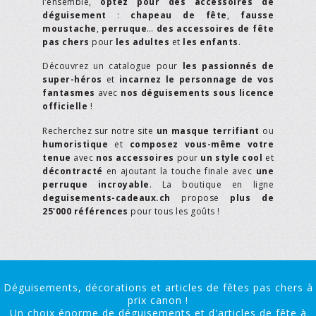
l’ensemble,
optez pour des accessoires de
déguisement
:
chapeau de fête
,
fausse
moustache
,
perruque
…
des accessoires de fête
pas chers
pour
les adultes
et
les enfants
.
Découvrez un catalogue pour
les passionnés de
super-héros
et
incarnez le personnage de vos
fantasmes
avec
nos déguisements sous licence
officielle
!
Recherchez sur notre site
un masque terrifiant
ou
humoristique
et
composez vous-même votre
tenue
avec
nos accessoires
pour
un style cool
et
décontracté
en ajoutant la touche finale avec
une
perruque incroyable
. La boutique en ligne
deguisements-cadeaux.ch
propose
plus de
25'000 références
pour tous les goûts !
Déguisements, décorations et articles de fêtes pas chers à
prix canon !
Un choix énorme de déguisements et d'articles de fête à