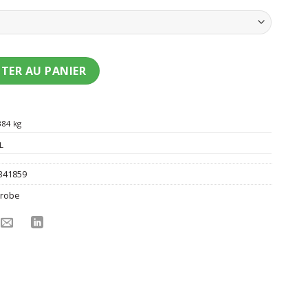
nt clown psycho grande taille femme
TER AU PANIER
384 kg
L
341859
 robe