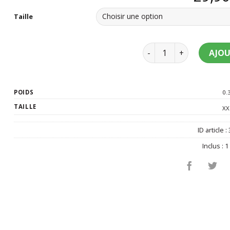
Taille
quantité de Déguiseme
AJOU
POIDS
0.
TAILLE
XX
ID article :
Inclus :
1