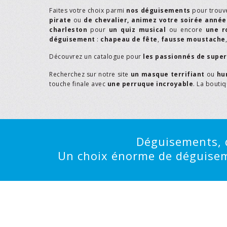
Faites votre choix parmi
nos déguisements
pour trouv
pirate
ou
de chevalier,
animez votre soirée année
charleston
pour
un quiz musical
ou encore
une r
déguisement
:
chapeau de fête
,
fausse moustache
Découvrez un catalogue pour
les passionnés de supe
Recherchez sur notre site
un masque terrifiant
ou
hu
touche finale avec
une perruque incroyable
. La bouti
Déguisements, d
Un choix énorme de déguisemen