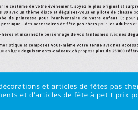
er
le costume de votre événement
,
soyez le plus original
et
surpr
s 80
avec
un thème disco
et
déguisez-vous
en
pilote de chasse
p
obe de princesse pour l'anniversaire de votre enfant
. Et pour 
,
perruque
…
des accessoires de fête pas chers
pour
les adultes
et
r-héros
et
incarnez le personnage de vos fantasmes
avec
nos dégu
moristique
et
composez vous-même votre tenue
avec
nos access
que en ligne
deguisements-cadeaux.ch
propose
plus de 25'000 réfé
écorations et articles de fêtes pas cher
ts et d'articles de fête à petit prix po