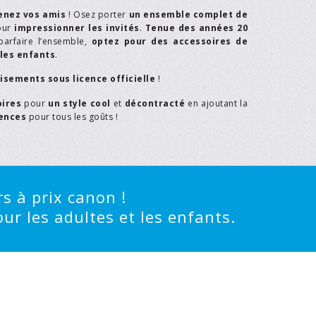
enez vos amis
! Osez porter
un ensemble complet de
our
impressionner les invités
.
Tenue des années 20
parfaire l’ensemble,
optez pour des accessoires de
les enfants
.
isements sous licence officielle
!
oires
pour
un style cool
et
décontracté
en ajoutant la
rences
pour tous les goûts !
s à prix canon !
ur les adultes et les enfants.