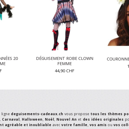
NNÉES 20
DÉGUISEMENT ROBE CLOWN
COURONNE
MME
FEMME
F
44,90
CHF
n ligne
deguisements-cadeaux.ch
vous propose
tous les thèmes po
,
Carnaval
,
Halloween
,
Noël
,
Nouvel An
et
des idées originales
p
t agréable et inoubliable
avec
votre famille
,
vos amis
ou
vos col