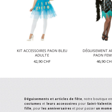
00
KIT ACCESSOIRES PAON BLEU
DÉGUISEMENT A
ADULTE
PAON FE
42,90
CHF
46,90
CH
Déguisements et articles de fête
, notre boutique e
costumes
et
leurs accessoires
pour
Saint-Valentin
fille
, pour
les anniversaires
et pour passer
un momen