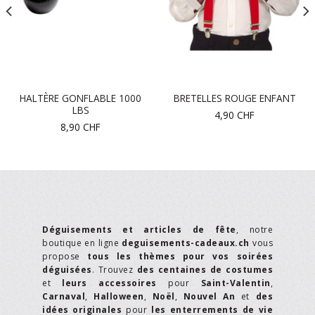
HALTÈRE GONFLABLE 1000
BRETELLES ROUGE ENFANT
LBS
4,90
CHF
8,90
CHF
Déguisements et articles de fête
, notre
boutique en ligne
deguisements-cadeaux.ch
vous
propose
tous les thèmes pour vos soirées
déguisées
. Trouvez
des centaines de costumes
et
leurs accessoires
pour
Saint-Valentin
,
Carnaval
,
Halloween
,
Noël
,
Nouvel An
et
des
idées originales
pour
les enterrements de vie