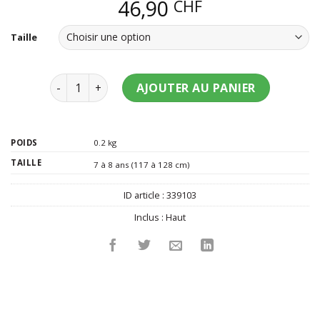
46,90
CHF
Taille
quantité de Déguisement classique Ikaris Les Etern
AJOUTER AU PANIER
POIDS
0.2 kg
TAILLE
7 à 8 ans (117 à 128 cm)
ID article :
339103
Inclus :
Haut