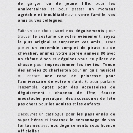
de garçon ou de jeune fille
, pour
les
anniversaires
et pour passer
un moment
agréable et inoubliable
avec
votre famille
,
vos
amis
ou
vos collègues
.
Faites votre choix parmi
nos déguisements
pour
trouver
le costume de votre événement
,
soyez
le plus original
et
surprenez vos amis
! Osez
porter
un ensemble complet de pirate
ou
de
chevalier,
animez votre soirée années 80
avec
un thème disco
et
déguisez-vous
en
pilote de
chasse
pour
impressionner les invités
.
Tenue
des années 20 charleston
pour
un quiz musical
ou encore
une robe de princesse pour
l'anniversaire de votre enfant
. Et pour parfaire
l’ensemble,
optez pour des accessoires de
déguisement
:
chapeau de fête
,
fausse
moustache
,
perruque
…
des accessoires de fête
pas chers
pour
les adultes
et
les enfants
.
Découvrez un catalogue pour
les passionnés de
super-héros
et
incarnez le personnage de vos
fantasmes
avec
nos déguisements sous licence
officielle
!