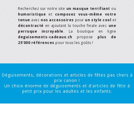
Recherchez sur notre site
un masque terrifiant
ou
humoristique
et
composez vous-même votre
tenue
avec
nos accessoires
pour
un style cool
et
décontracté
en ajoutant la touche finale avec
une
perruque incroyable
. La boutique en ligne
deguisements-cadeaux.ch
propose
plus de
25'000 références
pour tous les goûts !
Déguisements, décorations et articles de fêtes pas chers à
prix canon !
Un choix énorme de déguisements et d'articles de fête à
petit prix pour les adultes et les enfants.