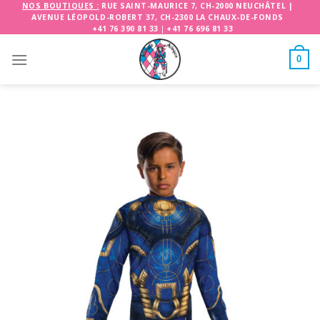
Skip
NOS BOUTIQUES :
RUE SAINT-MAURICE 7, CH-2000 NEUCHÂTEL
|
AVENUE LÉOPOLD-ROBERT 37, CH-2300 LA CHAUX-DE-FONDS
to
+41 76 390 81 33
|
+41 76 696 81 33
content
0