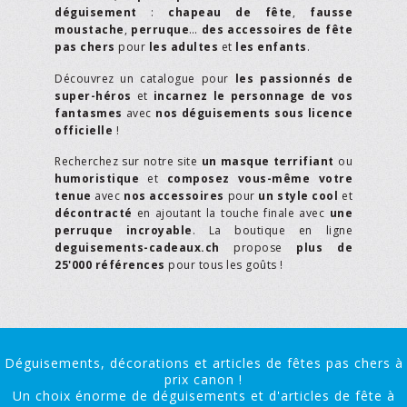
déguisement
:
chapeau de fête
,
fausse
moustache
,
perruque
…
des accessoires de fête
pas chers
pour
les adultes
et
les enfants
.
Découvrez un catalogue pour
les passionnés de
super-héros
et
incarnez le personnage de vos
fantasmes
avec
nos déguisements sous licence
officielle
!
Recherchez sur notre site
un masque terrifiant
ou
humoristique
et
composez vous-même votre
tenue
avec
nos accessoires
pour
un style cool
et
décontracté
en ajoutant la touche finale avec
une
perruque incroyable
. La boutique en ligne
deguisements-cadeaux.ch
propose
plus de
25'000 références
pour tous les goûts !
Déguisements, décorations et articles de fêtes pas chers à
prix canon !
Un choix énorme de déguisements et d'articles de fête à