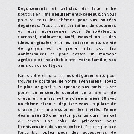
Déguisements et articles de fête
, notre
boutique en ligne
deguisements-cadeaux.ch
vous
propose
tous les thèmes pour vos soirées
déguisées
. Trouvez
des centaines de costumes
et
leurs accessoires
pour
Saint-Valentin
,
Carnaval
,
Halloween
,
Noël
,
Nouvel An
et
des
idées originales
pour
les enterrements de vie
de garçon ou de jeune fille
, pour
les
anniversaires
et pour passer
un moment
agréable et inoubliable
avec
votre famille
,
vos
amis
ou
vos collègues
.
Faites votre choix parmi
nos déguisements
pour
trouver
le costume de votre événement
,
soyez
le plus original
et
surprenez vos amis
! Osez
porter
un ensemble complet de pirate
ou
de
chevalier,
animez votre soirée années 80
avec
un thème disco
et
déguisez-vous
en
pilote de
chasse
pour
impressionner les invités
.
Tenue
des années 20 charleston
pour
un quiz musical
ou encore
une robe de princesse pour
l'anniversaire de votre enfant
. Et pour parfaire
l’ensemble,
optez pour des accessoires de