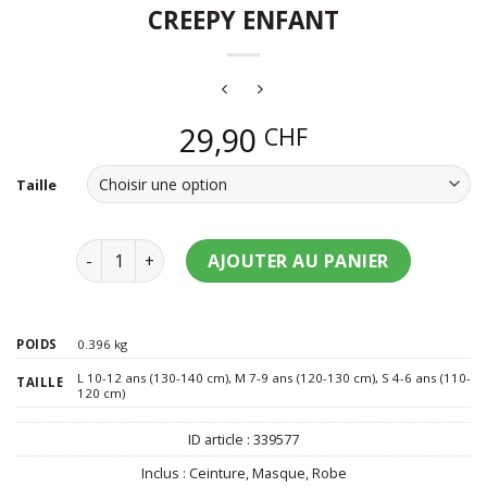
CREEPY ENFANT
29,90
CHF
Taille
quantité de Déguisement citrouille creepy enfant
AJOUTER AU PANIER
POIDS
0.396 kg
L 10-12 ans (130-140 cm)
,
M 7-9 ans (120-130 cm)
,
S 4-6 ans (110-
TAILLE
120 cm)
ID article :
339577
Inclus :
Ceinture
,
Masque
,
Robe