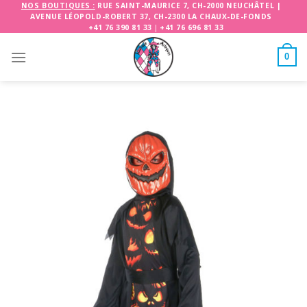
Skip
NOS BOUTIQUES :
RUE SAINT-MAURICE 7, CH-2000 NEUCHÂTEL
|
AVENUE LÉOPOLD-ROBERT 37, CH-2300 LA CHAUX-DE-FONDS
to
+41 76 390 81 33
|
+41 76 696 81 33
content
0