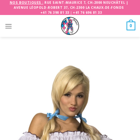
Skip
NOS BOUTIQUES :
RUE SAINT-MAURICE 7, CH-2000 NEUCHÂTEL
|
AVENUE LÉOPOLD-ROBERT 37, CH-2300 LA CHAUX-DE-FONDS
to
+41 76 390 81 33
|
+41 76 696 81 33
content
0