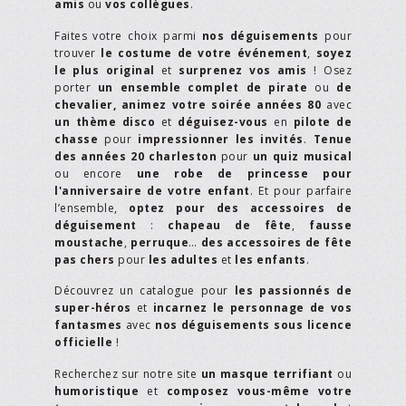
amis
ou
vos collègues
.
Faites votre choix parmi
nos déguisements
pour
trouver
le costume de votre événement
,
soyez
le plus original
et
surprenez vos amis
! Osez
porter
un ensemble complet de pirate
ou
de
chevalier,
animez votre soirée années 80
avec
un thème disco
et
déguisez-vous
en
pilote de
chasse
pour
impressionner les invités
.
Tenue
des années 20 charleston
pour
un quiz musical
ou encore
une robe de princesse pour
l'anniversaire de votre enfant
. Et pour parfaire
l’ensemble,
optez pour des accessoires de
déguisement
:
chapeau de fête
,
fausse
moustache
,
perruque
…
des accessoires de fête
pas chers
pour
les adultes
et
les enfants
.
Découvrez un catalogue pour
les passionnés de
super-héros
et
incarnez le personnage de vos
fantasmes
avec
nos déguisements sous licence
officielle
!
Recherchez sur notre site
un masque terrifiant
ou
humoristique
et
composez vous-même votre