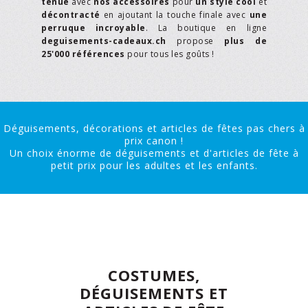
tenue
avec
nos accessoires
pour
un style cool
et
décontracté
en ajoutant la touche finale avec
une
perruque incroyable
. La boutique en ligne
deguisements-cadeaux.ch
propose
plus de
25'000 références
pour tous les goûts !
Déguisements, décorations et articles de fêtes pas chers à
prix canon !
Un choix énorme de déguisements et d'articles de fête à
petit prix pour les adultes et les enfants.
COSTUMES,
DÉGUISEMENTS ET