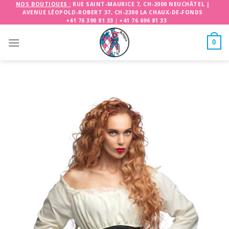
Skip
NOS BOUTIQUES :
RUE SAINT-MAURICE 7, CH-2000 NEUCHÂTEL
|
AVENUE LÉOPOLD-ROBERT 37, CH-2300 LA CHAUX-DE-FONDS
to
+41 76 390 81 33
|
+41 76 696 81 33
content
0