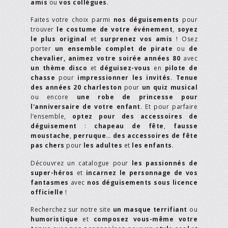
amis
ou
vos collègues
.
Faites votre choix parmi
nos déguisements
pour
trouver
le costume de votre événement
,
soyez
le plus original
et
surprenez vos amis
! Osez
porter
un ensemble complet de pirate
ou
de
chevalier,
animez votre soirée années 80
avec
un thème disco
et
déguisez-vous
en
pilote de
chasse
pour
impressionner les invités
.
Tenue
des années 20 charleston
pour
un quiz musical
ou encore
une robe de princesse pour
l'anniversaire de votre enfant
. Et pour parfaire
l’ensemble,
optez pour des accessoires de
déguisement
:
chapeau de fête
,
fausse
moustache
,
perruque
…
des accessoires de fête
pas chers
pour
les adultes
et
les enfants
.
Découvrez un catalogue pour
les passionnés de
super-héros
et
incarnez le personnage de vos
fantasmes
avec
nos déguisements sous licence
officielle
!
Recherchez sur notre site
un masque terrifiant
ou
humoristique
et
composez vous-même votre