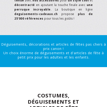
tenue
avec
nos accessoires
pour
un style cool
et
décontracté
en ajoutant la touche finale avec
une
perruque incroyable
. La boutique en ligne
deguisements-cadeaux.ch
propose
plus de
25'000 références
pour tous les goûts !
Déguisements, décorations et articles de fêtes pas chers à
prix canon !
Un choix énorme de déguisements et d'articles de fête à
petit prix pour les adultes et les enfants.
COSTUMES,
DÉGUISEMENTS ET