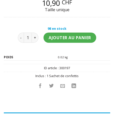
10,90
CHF
Taille unique
98 en stock
quantité de Confettis de table dinosaures pailletés
AJOUTER AU PANIER
POIDS
0.02 kg
ID article :
300197
Inclus :
1 Sachet de confettis