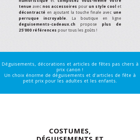
humoristique
et
composez vous-même votre
tenue
avec
nos accessoires
pour
un style cool
et
décontracté
en ajoutant la touche finale avec
une
perruque incroyable
. La boutique en ligne
deguisements-cadeaux.ch
propose
plus de
25'000 références
pour tous les goûts !
Déguisements, décorations et articles de fêtes pas chers à
prix canon !
Un choix énorme de déguisements et d'articles de fête à
petit prix pour les adultes et les enfants.
COSTUMES,
DÉGUISEMENTS ET