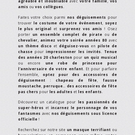
agréable et inoubliable
avec
votre famille
,
vos
amis
ou
vos collègues
.
Faites votre choix parmi
nos déguisements
pour
trouver
le costume de votre événement
,
soyez
le plus original
et
surprenez vos amis
! Osez
porter
un ensemble complet de pirate
ou
de
chevalier,
animez votre soirée années 80
avec
un thème disco
et
déguisez-vous
en
pilote de
chasse
pour
impressionner les invités
.
Tenue
des années 20 charleston
pour
un quiz musical
ou encore
une robe de princesse pour
l'anniversaire de votre enfant
. Et pour parfaire
l’ensemble,
optez pour des accessoires de
déguisement
:
chapeau de fête
,
fausse
moustache
,
perruque
…
des accessoires de fête
pas chers
pour
les adultes
et
les enfants
.
Découvrez un catalogue pour
les passionnés de
super-héros
et
incarnez le personnage de vos
fantasmes
avec
nos déguisements sous licence
officielle
!
Recherchez sur notre site
un masque terrifiant
ou