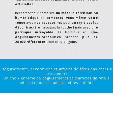
officielle
!
Recherchez sur notre site
un masque terrifiant
ou
humoristique
et
composez vous-même votre
tenue
avec
nos accessoires
pour
un style cool
et
décontracté
en ajoutant la touche finale avec
une
perruque incroyable
. La boutique en ligne
deguisements-cadeaux.ch
propose
plus de
25'000 références
pour tous les goûts !
Déguisements, décorations et articles de fêtes pas chers à
prix canon !
Un choix énorme de déguisements et d'articles de fête à
petit prix pour les adultes et les enfants.