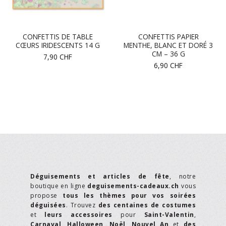
CONFETTIS DE TABLE
CONFETTIS PAPIER
CŒURS IRIDESCENTS 14 G
MENTHE, BLANC ET DORÉ 3
CM – 36 G
7,90
CHF
6,90
CHF
Déguisements et articles de fête
, notre
boutique en ligne
deguisements-cadeaux.ch
vous
propose
tous les thèmes pour vos soirées
déguisées
. Trouvez
des centaines de costumes
et
leurs accessoires
pour
Saint-Valentin
,
Carnaval
,
Halloween
,
Noël
,
Nouvel An
et
des