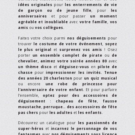
idées originales
pour
les enterrements de vie
de garçon ou de jeune fille
, pour
les
anniversaires
et pour passer
un moment
agréable et inoubliable
avec
votre famille
,
vos
amis
ou
vos collègues
.
Faites votre choix parmi
nos déguisements
pour
trouver
le costume de votre événement
,
soyez
le plus original
et
surprenez vos amis
! Osez
porter
un ensemble complet de pirate
ou
de
chevalier,
animez votre soirée années 80
avec
un thème disco
et
déguisez-vous
en
pilote de
chasse
pour
impressionner les invités
.
Tenue
des années 20 charleston
pour
un quiz musical
ou encore
une robe de princesse pour
l'anniversaire de votre enfant
. Et pour parfaire
l’ensemble,
optez pour des accessoires de
déguisement
:
chapeau de fête
,
fausse
moustache
,
perruque
…
des accessoires de fête
pas chers
pour
les adultes
et
les enfants
.
Découvrez un catalogue pour
les passionnés de
super-héros
et
incarnez le personnage de vos
fantasmes
avec
nos déguisements sous licence