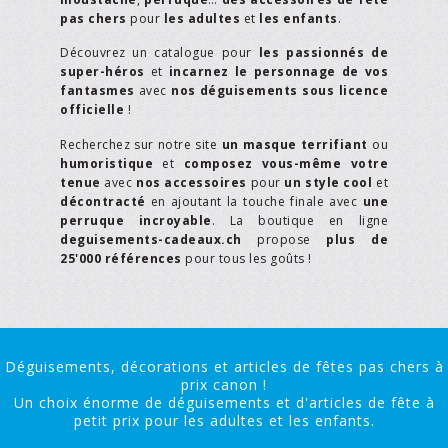
pas chers
pour
les adultes
et
les enfants
.
Découvrez un catalogue pour
les passionnés de
super-héros
et
incarnez le personnage de vos
fantasmes
avec
nos déguisements sous licence
officielle
!
Recherchez sur notre site
un masque terrifiant
ou
humoristique
et
composez vous-même votre
tenue
avec
nos accessoires
pour
un style cool
et
décontracté
en ajoutant la touche finale avec
une
perruque incroyable
. La boutique en ligne
deguisements-cadeaux.ch
propose
plus de
25'000 références
pour tous les goûts !
Déguisements, décorations et articles de fêtes pas chers à
prix canon !
Un choix énorme de déguisements et d'articles de fête à
petit prix pour les adultes et les enfants.