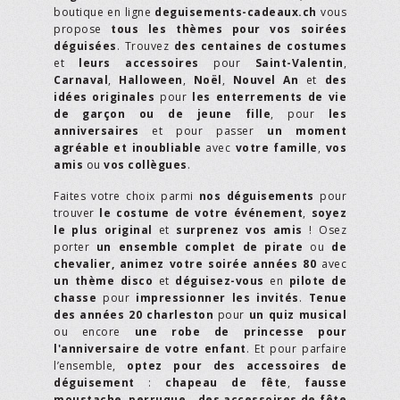
boutique en ligne
deguisements-cadeaux.ch
vous
propose
tous les thèmes pour vos soirées
déguisées
. Trouvez
des centaines de costumes
et
leurs accessoires
pour
Saint-Valentin
,
Carnaval
,
Halloween
,
Noël
,
Nouvel An
et
des
idées originales
pour
les enterrements de vie
de garçon ou de jeune fille
, pour
les
anniversaires
et pour passer
un moment
agréable et inoubliable
avec
votre famille
,
vos
amis
ou
vos collègues
.
Faites votre choix parmi
nos déguisements
pour
trouver
le costume de votre événement
,
soyez
le plus original
et
surprenez vos amis
! Osez
porter
un ensemble complet de pirate
ou
de
chevalier,
animez votre soirée années 80
avec
un thème disco
et
déguisez-vous
en
pilote de
chasse
pour
impressionner les invités
.
Tenue
des années 20 charleston
pour
un quiz musical
ou encore
une robe de princesse pour
l'anniversaire de votre enfant
. Et pour parfaire
l’ensemble,
optez pour des accessoires de
déguisement
:
chapeau de fête
,
fausse
moustache
,
perruque
…
des accessoires de fête