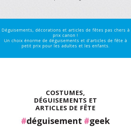
Déguisements, décorations et articles de fêtes pas chers à
prix canon !
Un choix énorme de déguisements et d'articles de fête à
petit prix pour les adultes et les enfants.
COSTUMES,
DÉGUISEMENTS ET
ARTICLES DE FÊTE
#
déguisement
#
geek