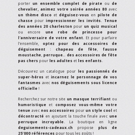
porter
un ensemble complet de pirate
ou
de
chevalier,
animez votre soirée années 80
avec
un thème disco
et
déguisez-vous
en
pilote de
chasse
pour
impressionner les invités
.
Tenue
des années 20 charleston
pour
un quiz musical
ou encore
une robe de princesse pour
l'anniversaire de votre enfant
. Et pour parfaire
l’ensemble,
optez pour des accessoires de
déguisement
:
chapeau de fête
,
fausse
moustache
,
perruque
…
des accessoires de fête
pas chers
pour
les adultes
et
les enfants
.
Découvrez un catalogue pour
les passionnés de
super-héros
et
incarnez le personnage de vos
fantasmes
avec
nos déguisements sous licence
officielle
!
Recherchez sur notre site
un masque terrifiant
ou
humoristique
et
composez vous-même votre
tenue
avec
nos accessoires
pour
un style cool
et
décontracté
en ajoutant la touche finale avec
une
perruque incroyable
. La boutique en ligne
deguisements-cadeaux.ch
propose
plus de
25'000 références
pour tous les goûts !