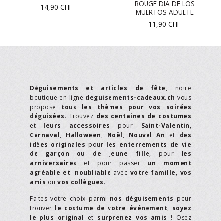
ROUGE DIA DE LOS
14,90
CHF
MUERTOS ADULTE
11,90
CHF
Déguisements et articles de fête
, notre
boutique en ligne
deguisements-cadeaux.ch
vous
propose
tous les thèmes pour vos soirées
déguisées
. Trouvez
des centaines de costumes
et
leurs accessoires
pour
Saint-Valentin
,
Carnaval
,
Halloween
,
Noël
,
Nouvel An
et
des
idées originales
pour
les enterrements de vie
de garçon ou de jeune fille
, pour
les
anniversaires
et pour passer
un moment
agréable et inoubliable
avec
votre famille
,
vos
amis
ou
vos collègues
.
Faites votre choix parmi
nos déguisements
pour
trouver
le costume de votre événement
,
soyez
le plus original
et
surprenez vos amis
! Osez