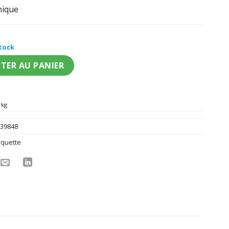
nique
stock
disco à sequins argent adulte
TER AU PANIER
 kg
:
39848
quette