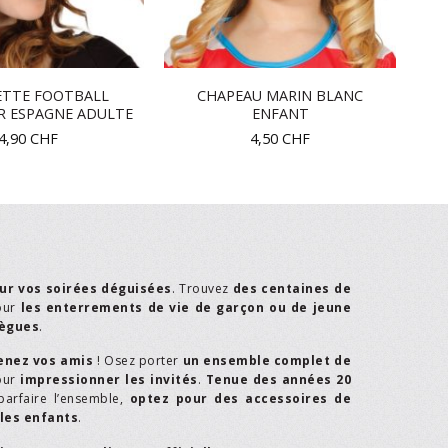
ETTE FOOTBALL
CHAPEAU MARIN BLANC
R ESPAGNE ADULTE
ENFANT
4,90
CHF
4,50
CHF
ur vos soirées déguisées
. Trouvez
des centaines de
our
les enterrements de vie de garçon ou de jeune
lègues
.
enez vos amis
! Osez porter
un ensemble complet de
our
impressionner les invités
.
Tenue des années 20
parfaire l’ensemble,
optez pour des accessoires de
les enfants
.