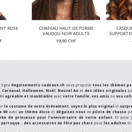
NT ROSE
CHAPEAU HAUT DE FORME
CASQU
VAUDOU NOIR ADULTE
SUPPORTE
F
19,90
CHF
n ligne
deguisements-cadeaux.ch
vous propose
tous les thèmes po
,
Carnaval
,
Halloween
,
Noël
,
Nouvel An
et
des idées originales
p
t agréable et inoubliable
avec
votre famille
,
vos amis
ou
vos col
er
le costume de votre événement
,
soyez le plus original
et
surpr
s 80
avec
un thème disco
et
déguisez-vous
en
pilote de chasse
p
obe de princesse pour l'anniversaire de votre enfant
. Et pour 
,
perruque
…
des accessoires de fête pas chers
pour
les adultes
et