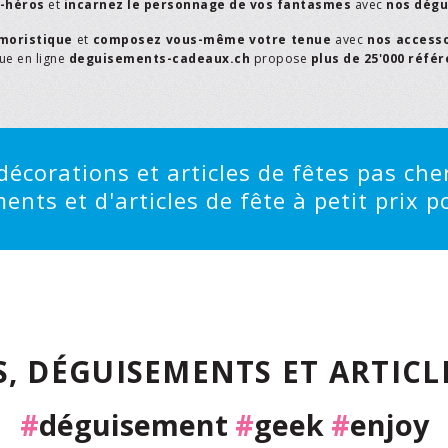
r-héros
et
incarnez le personnage de vos fantasmes
avec
nos dégu
moristique
et
composez vous-même votre tenue
avec
nos access
que en ligne
deguisements-cadeaux.ch
propose
plus de 25'000 réfé
écorations et articles de fêtes pas cher
ts et d'articles de fête à petit prix po
, DÉGUISEMENTS ET ARTICLE
#
déguisement
#
geek
#
enjoy