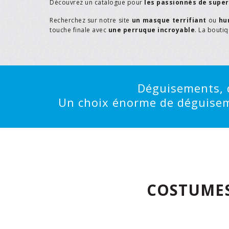
Découvrez un catalogue pour
les passionnés de supe
Recherchez sur notre site
un masque terrifiant
ou
hu
touche finale avec
une perruque incroyable
. La bouti
Déguisements, d
Un choix énorme de déguisemen
COSTUMES