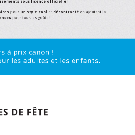
isements sous licence officielle
!
oires
pour
un style cool
et
décontracté
en ajoutant la
rences
pour tous les goûts !
s à prix canon !
ur les adultes et les enfants.
S DE FÊTE