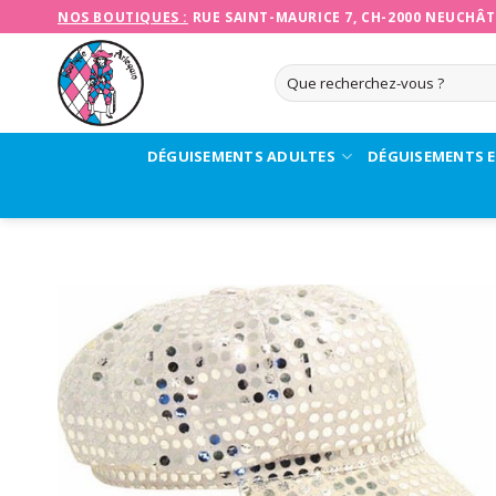
Skip
NOS BOUTIQUES :
RUE SAINT-MAURICE 7, CH-2000 NEUCHÂT
to
content
Recherche
pour :
DÉGUISEMENTS ADULTES
DÉGUISEMENTS 