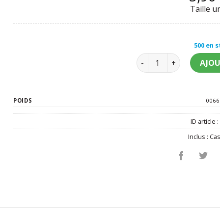
Taille u
500 en 
quantité de Casquette 
AJOU
POIDS
0066
ID article 
Inclus :
Cas