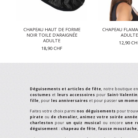
CHAPEAU HAUT DE FORME
CHAPEAU FLAMA
R
NOIR TOILE D’ARAIGNÉE
ADULTE
ADULTE
12,90
CH
18,90
CHF
Déguisements et articles de fête
, notre boutique e
costumes
et
leurs accessoires
pour
Saint-Valentin
fille
, pour
les anniversaires
et pour passer
un momen
Faites votre choix parmi
nos déguisements
pour trouv
pirate
ou
de chevalier,
animez votre soirée année
charleston
pour
un quiz musical
ou encore
une r
déguisement
:
chapeau de fête
,
fausse moustache