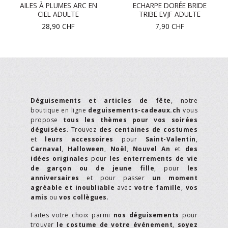
AILES À PLUMES ARC EN
ECHARPE DORÉE BRIDE
CIEL ADULTE
TRIBE EVJF ADULTE
28,90
CHF
7,90
CHF
Déguisements et articles de fête
, notre
boutique en ligne
deguisements-cadeaux.ch
vous
propose
tous les thèmes pour vos soirées
déguisées
. Trouvez
des centaines de costumes
et
leurs accessoires
pour
Saint-Valentin
,
Carnaval
,
Halloween
,
Noël
,
Nouvel An
et
des
idées originales
pour
les enterrements de vie
de garçon ou de jeune fille
, pour
les
anniversaires
et pour passer
un moment
agréable et inoubliable
avec
votre famille
,
vos
amis
ou
vos collègues
.
Faites votre choix parmi
nos déguisements
pour
trouver
le costume de votre événement
,
soyez