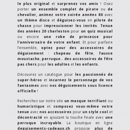
le plus original
et
surprenez vos amis
! Osez
porter
un ensemble complet de pirate
ou
de
chevalier,
animez votre soirée années 80
avec
un thème disco
et
déguisez-vous
en
pilote de
chasse
pour
impressionner les invités
.
Tenue
des années 20 charleston
pour
un quiz musical
ou encore
une robe de princesse pour
l'anniversaire de votre enfant
. Et pour parfaire
l’ensemble,
optez pour des accessoires de
déguisement
:
chapeau de fête
,
fausse
moustache
,
perruque
…
des accessoires de fête
pas chers
pour
les adultes
et
les enfants
.
Découvrez un catalogue pour
les passionnés de
super-héros
et
incarnez le personnage de vos
fantasmes
avec
nos déguisements sous licence
officielle
!
Recherchez sur notre site
un masque terrifiant
ou
humoristique
et
composez vous-même votre
tenue
avec
nos accessoires
pour
un style cool
et
décontracté
en ajoutant la touche finale avec
une
perruque incroyable
. La boutique en ligne
deguisements-cadeaux.ch
propose
plus de