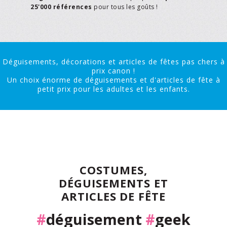
25'000 références
pour tous les goûts !
Déguisements, décorations et articles de fêtes pas chers à
prix canon !
Un choix énorme de déguisements et d'articles de fête à
petit prix pour les adultes et les enfants.
COSTUMES,
DÉGUISEMENTS ET
ARTICLES DE FÊTE
#
déguisement
#
geek