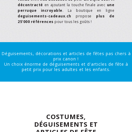
décontracté
en ajoutant la touche finale avec
une
perruque incroyable
. La boutique en ligne
deguisements-cadeaux.ch
propose
plus de
25'000 références
pour tous les goûts !
Déguisements, décorations et articles de fêtes pas chers à
prix canon !
Un choix énorme de déguisements et d'articles de fête à
petit prix pour les adultes et les enfants.
COSTUMES,
DÉGUISEMENTS ET
ARTICLES DE FÊTE