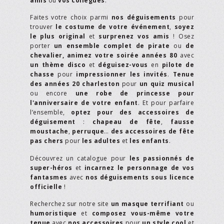
amis
ou
vos collègues
.
Faites votre choix parmi
nos déguisements
pour
trouver
le costume de votre événement
,
soyez
le plus original
et
surprenez vos amis
! Osez
porter
un ensemble complet de pirate
ou
de
chevalier,
animez votre soirée années 80
avec
un thème disco
et
déguisez-vous
en
pilote de
chasse
pour
impressionner les invités
.
Tenue
des années 20 charleston
pour
un quiz musical
ou encore
une robe de princesse pour
l'anniversaire de votre enfant
. Et pour parfaire
l’ensemble,
optez pour des accessoires de
déguisement
:
chapeau de fête
,
fausse
moustache
,
perruque
…
des accessoires de fête
pas chers
pour
les adultes
et
les enfants
.
Découvrez un catalogue pour
les passionnés de
super-héros
et
incarnez le personnage de vos
fantasmes
avec
nos déguisements sous licence
officielle
!
Recherchez sur notre site
un masque terrifiant
ou
humoristique
et
composez vous-même votre
tenue
avec
nos accessoires
pour
un style cool
et