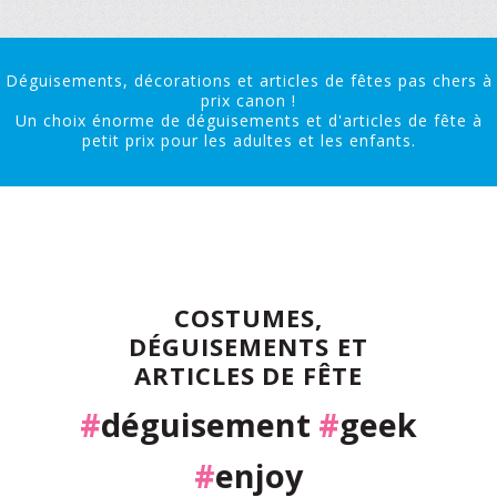
Déguisements, décorations et articles de fêtes pas chers à
prix canon !
Un choix énorme de déguisements et d'articles de fête à
petit prix pour les adultes et les enfants.
COSTUMES,
DÉGUISEMENTS ET
ARTICLES DE FÊTE
#
déguisement
#
geek
#
enjoy