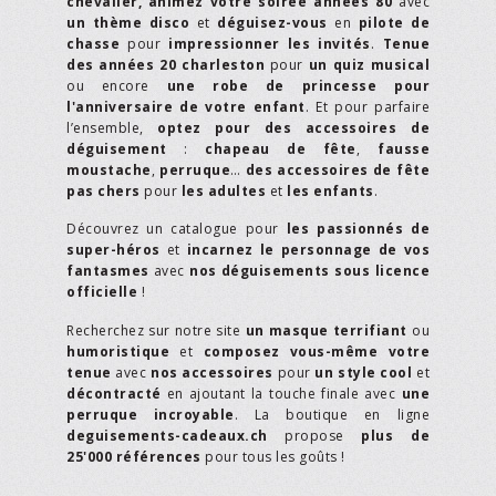
chevalier,
animez votre soirée années 80
avec
un thème disco
et
déguisez-vous
en
pilote de
chasse
pour
impressionner les invités
.
Tenue
des années 20 charleston
pour
un quiz musical
ou encore
une robe de princesse pour
l'anniversaire de votre enfant
. Et pour parfaire
l’ensemble,
optez pour des accessoires de
déguisement
:
chapeau de fête
,
fausse
moustache
,
perruque
…
des accessoires de fête
pas chers
pour
les adultes
et
les enfants
.
Découvrez un catalogue pour
les passionnés de
super-héros
et
incarnez le personnage de vos
fantasmes
avec
nos déguisements sous licence
officielle
!
Recherchez sur notre site
un masque terrifiant
ou
humoristique
et
composez vous-même votre
tenue
avec
nos accessoires
pour
un style cool
et
décontracté
en ajoutant la touche finale avec
une
perruque incroyable
. La boutique en ligne
deguisements-cadeaux.ch
propose
plus de
25'000 références
pour tous les goûts !