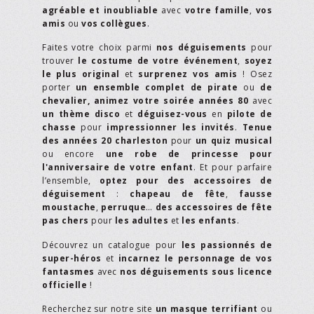
agréable et inoubliable
avec
votre famille
,
vos
amis
ou
vos collègues
.
Faites votre choix parmi
nos déguisements
pour
trouver
le costume de votre événement
,
soyez
le plus original
et
surprenez vos amis
! Osez
porter
un ensemble complet de pirate
ou
de
chevalier,
animez votre soirée années 80
avec
un thème disco
et
déguisez-vous
en
pilote de
chasse
pour
impressionner les invités
.
Tenue
des années 20 charleston
pour
un quiz musical
ou encore
une robe de princesse pour
l'anniversaire de votre enfant
. Et pour parfaire
l’ensemble,
optez pour des accessoires de
déguisement
:
chapeau de fête
,
fausse
moustache
,
perruque
…
des accessoires de fête
pas chers
pour
les adultes
et
les enfants
.
Découvrez un catalogue pour
les passionnés de
super-héros
et
incarnez le personnage de vos
fantasmes
avec
nos déguisements sous licence
officielle
!
Recherchez sur notre site
un masque terrifiant
ou