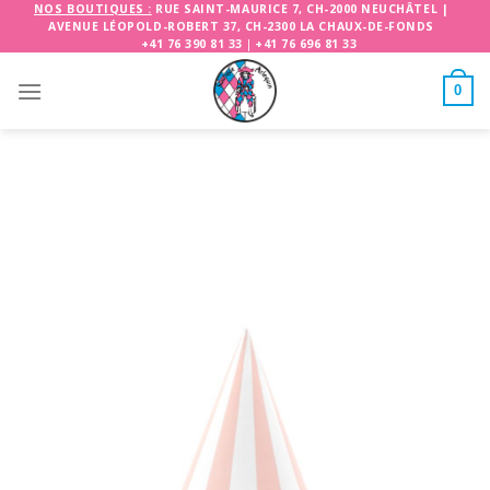
Skip
NOS BOUTIQUES :
RUE SAINT-MAURICE 7, CH-2000 NEUCHÂTEL
|
AVENUE LÉOPOLD-ROBERT 37, CH-2300 LA CHAUX-DE-FONDS
to
+41 76 390 81 33
|
+41 76 696 81 33
content
0