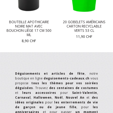
BOUTEILLE APOTHICAIRE
20 GOBELETS AMÉRICAINS
NOIRE MAT AVEC
CARTON RECYCLABLE
BOUCHON LIÈGE 17 CM 500
VERTS 53 CL
ML
11,90
CHF
8,90
CHF
Déguisements et articles de fête
, notre
boutique en ligne
deguisements-cadeaux.ch
vous
propose
tous les thèmes pour vos soirées
déguisées
. Trouvez
des centaines de costumes
et
leurs accessoires
pour
Saint-Valentin
,
Carnaval
,
Halloween
,
Noël
,
Nouvel An
et
des
idées originales
pour
les enterrements de vie
de garçon ou de jeune fille
, pour
les
anniversaires
et pour passer
un moment