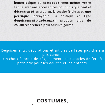
humoristique
et
composez vous-même votre
tenue
avec
nos accessoires
pour
un style cool
et
décontracté
en ajoutant la touche finale avec
une
perruque incroyable
. La boutique en ligne
deguisements-cadeaux.ch
propose
plus de
25'000 références
pour tous les goûts !
Déguisements, décorations et articles de fêtes pas chers à
prix canon !
Un choix énorme de déguisements et d'articles de fête à
petit prix pour les adultes et les enfants.
COSTUMES,