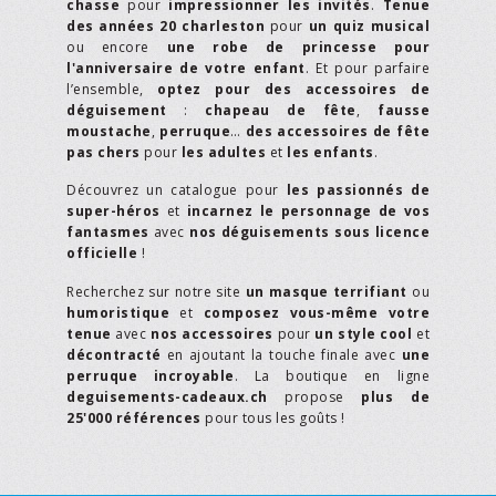
chasse
pour
impressionner les invités
.
Tenue
des années 20 charleston
pour
un quiz musical
ou encore
une robe de princesse pour
l'anniversaire de votre enfant
. Et pour parfaire
l’ensemble,
optez pour des accessoires de
déguisement
:
chapeau de fête
,
fausse
moustache
,
perruque
…
des accessoires de fête
pas chers
pour
les adultes
et
les enfants
.
Découvrez un catalogue pour
les passionnés de
super-héros
et
incarnez le personnage de vos
fantasmes
avec
nos déguisements sous licence
officielle
!
Recherchez sur notre site
un masque terrifiant
ou
humoristique
et
composez vous-même votre
tenue
avec
nos accessoires
pour
un style cool
et
décontracté
en ajoutant la touche finale avec
une
perruque incroyable
. La boutique en ligne
deguisements-cadeaux.ch
propose
plus de
25'000 références
pour tous les goûts !