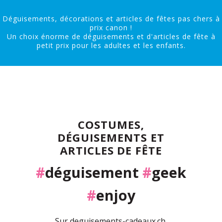
Déguisements, décorations et articles de fêtes pas chers à
prix canon !
Un choix énorme de déguisements et d'articles de fête à
petit prix pour les adultes et les enfants.
COSTUMES,
DÉGUISEMENTS ET
ARTICLES DE FÊTE
#
déguisement
#
geek
#
enjoy
Sur deguisements-cadeaux.ch,