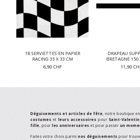
18 SERVIETTES EN PAPIER
DRAPEAU SUP
AR
RACING 33 X 33 CM
BRETAGNE 150 
6,90
CHF
11,90
CH
Déguisements et articles de fête
, notre boutique e
costumes
et
leurs accessoires
pour
Saint-Valentin
fille
, pour
les anniversaires
et pour passer
un momen
Faites votre choix parmi
nos déguisements
pour trouv