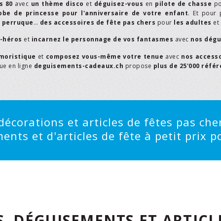
s 80
avec
un thème disco
et
déguisez-vous
en
pilote de chasse
p
obe de princesse pour l'anniversaire de votre enfant
. Et pour 
,
perruque
…
des accessoires de fête pas chers
pour
les adultes
et
r-héros
et
incarnez le personnage de vos fantasmes
avec
nos dégu
moristique
et
composez vous-même votre tenue
avec
nos access
que en ligne
deguisements-cadeaux.ch
propose
plus de 25'000 réfé
écorations et articles de fêtes pas cher
ts et d'articles de fête à petit prix po
, DÉGUISEMENTS ET ARTICLE