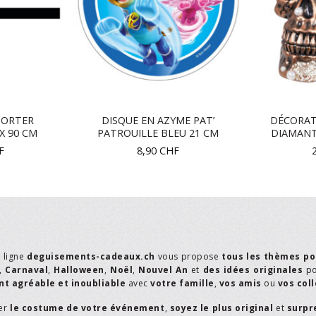
PORTER
DISQUE EN AZYME PAT’
DÉCORAT
X 90 CM
PATROUILLE BLEU 21 CM
DIAMANTS
F
8,90
CHF
n ligne
deguisements-cadeaux.ch
vous propose
tous les thèmes po
,
Carnaval
,
Halloween
,
Noël
,
Nouvel An
et
des idées originales
p
t agréable et inoubliable
avec
votre famille
,
vos amis
ou
vos col
er
le costume de votre événement
,
soyez le plus original
et
surpr