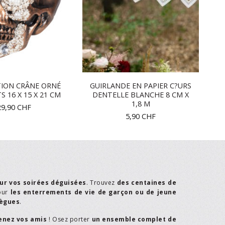
ION CRÂNE ORNÉ
GUIRLANDE EN PAPIER C?URS
 16 X 15 X 21 CM
DENTELLE BLANCHE 8 CM X
1,8 M
29,90
CHF
5,90
CHF
ur vos soirées déguisées
. Trouvez
des centaines de
our
les enterrements de vie de garçon ou de jeune
lègues
.
enez vos amis
! Osez porter
un ensemble complet de