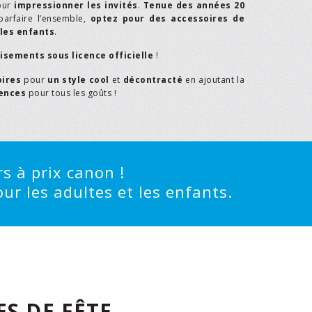
our
impressionner les invités
.
Tenue des années 20
parfaire l’ensemble,
optez pour des accessoires de
les enfants
.
isements sous licence officielle
!
oires
pour
un style cool
et
décontracté
en ajoutant la
rences
pour tous les goûts !
s à prix canon !
ur les adultes et les enfants.
S DE FÊTE