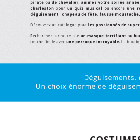
pirate
ou
de chevalier,
animez votre soirée année
charleston
pour
un quiz musical
ou encore
une r
déguisement
:
chapeau de fête
,
fausse moustache
Découvrez un catalogue pour
les passionnés de supe
Recherchez sur notre site
un masque terrifiant
ou
hu
touche finale avec
une perruque incroyable
. La bouti
Déguisements, d
Un choix énorme de déguisemen
COSTUMES