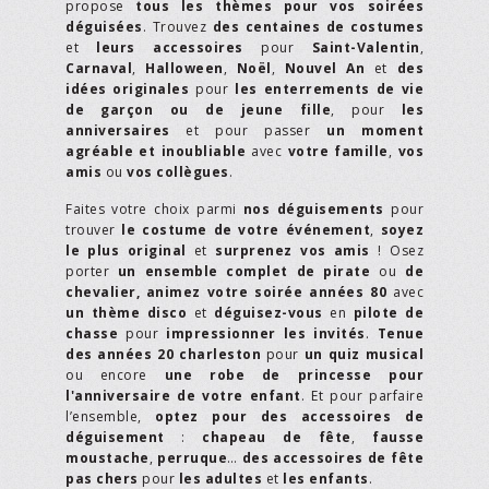
propose
tous les thèmes pour vos soirées
déguisées
. Trouvez
des centaines de costumes
et
leurs accessoires
pour
Saint-Valentin
,
Carnaval
,
Halloween
,
Noël
,
Nouvel An
et
des
idées originales
pour
les enterrements de vie
de garçon ou de jeune fille
, pour
les
anniversaires
et pour passer
un moment
agréable et inoubliable
avec
votre famille
,
vos
amis
ou
vos collègues
.
Faites votre choix parmi
nos déguisements
pour
trouver
le costume de votre événement
,
soyez
le plus original
et
surprenez vos amis
! Osez
porter
un ensemble complet de pirate
ou
de
chevalier,
animez votre soirée années 80
avec
un thème disco
et
déguisez-vous
en
pilote de
chasse
pour
impressionner les invités
.
Tenue
des années 20 charleston
pour
un quiz musical
ou encore
une robe de princesse pour
l'anniversaire de votre enfant
. Et pour parfaire
l’ensemble,
optez pour des accessoires de
déguisement
:
chapeau de fête
,
fausse
moustache
,
perruque
…
des accessoires de fête
pas chers
pour
les adultes
et
les enfants
.