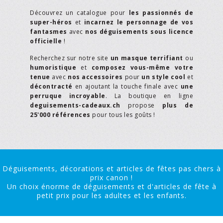
Découvrez un catalogue pour
les passionnés de
super-héros
et
incarnez le personnage de vos
fantasmes
avec
nos déguisements sous licence
officielle
!
Recherchez sur notre site
un masque terrifiant
ou
humoristique
et
composez vous-même votre
tenue
avec
nos accessoires
pour
un style cool
et
décontracté
en ajoutant la touche finale avec
une
perruque incroyable
. La boutique en ligne
deguisements-cadeaux.ch
propose
plus de
25'000 références
pour tous les goûts !
Déguisements, décorations et articles de fêtes pas chers à
prix canon !
Un choix énorme de déguisements et d'articles de fête à
petit prix pour les adultes et les enfants.