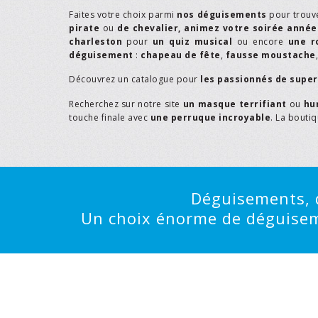
Faites votre choix parmi
nos déguisements
pour trouv
pirate
ou
de chevalier,
animez votre soirée année
charleston
pour
un quiz musical
ou encore
une r
déguisement
:
chapeau de fête
,
fausse moustache
Découvrez un catalogue pour
les passionnés de supe
Recherchez sur notre site
un masque terrifiant
ou
hu
touche finale avec
une perruque incroyable
. La bouti
Déguisements, d
Un choix énorme de déguisemen