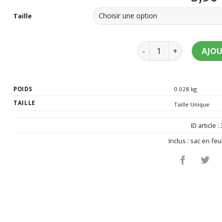
Taille
quantité de Sac à bonb
AJOU
POIDS
0.028 kg
TAILLE
Taille Unique
ID article :
Inclus :
sac en feu