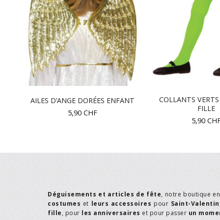
COLLANTS VERTS
 CM
AILES D’ANGE DORÉES ENFANT
FILLE
5,90
CHF
5,90
CH
Déguisements et articles de fête
, notre boutique e
costumes
et
leurs accessoires
pour
Saint-Valentin
fille
, pour
les anniversaires
et pour passer
un momen