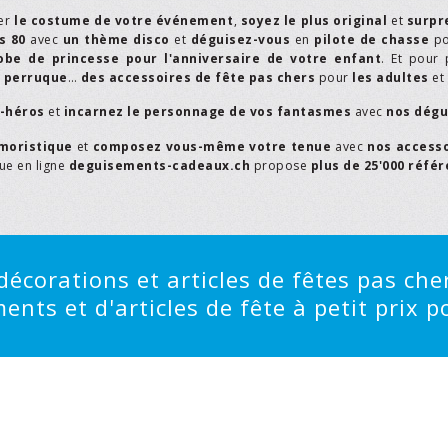
er
le costume de votre événement
,
soyez le plus original
et
surpr
s 80
avec
un thème disco
et
déguisez-vous
en
pilote de chasse
p
obe de princesse pour l'anniversaire de votre enfant
. Et pour 
,
perruque
…
des accessoires de fête pas chers
pour
les adultes
et
r-héros
et
incarnez le personnage de vos fantasmes
avec
nos dégu
moristique
et
composez vous-même votre tenue
avec
nos access
que en ligne
deguisements-cadeaux.ch
propose
plus de 25'000 réfé
écorations et articles de fêtes pas cher
ts et d'articles de fête à petit prix po