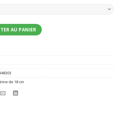
ons sorcière d'Halloween
TER AU PANIER
348303
trine de 18 cm