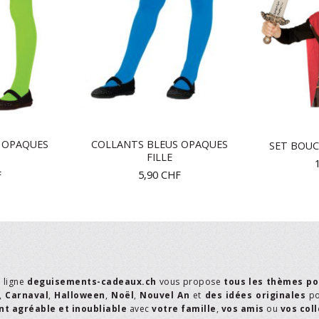
 OPAQUES
COLLANTS BLEUS OPAQUES
SET BOUC
FILLE
F
5,90
CHF
n ligne
deguisements-cadeaux.ch
vous propose
tous les thèmes po
,
Carnaval
,
Halloween
,
Noël
,
Nouvel An
et
des idées originales
p
t agréable et inoubliable
avec
votre famille
,
vos amis
ou
vos col