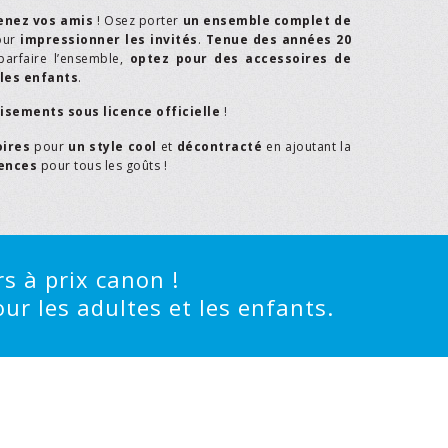
enez vos amis
! Osez porter
un ensemble complet de
our
impressionner les invités
.
Tenue des années 20
parfaire l’ensemble,
optez pour des accessoires de
les enfants
.
isements sous licence officielle
!
oires
pour
un style cool
et
décontracté
en ajoutant la
rences
pour tous les goûts !
s à prix canon !
ur les adultes et les enfants.