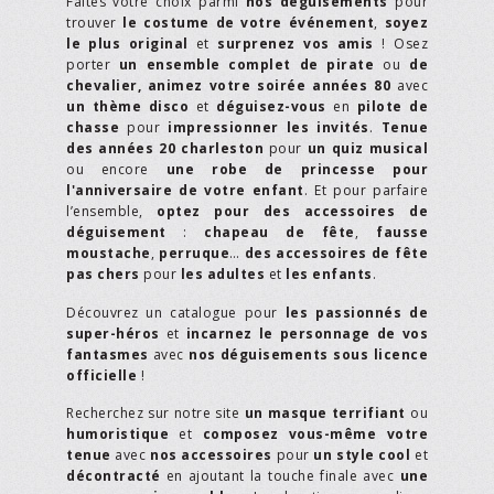
Faites votre choix parmi
nos déguisements
pour
trouver
le costume de votre événement
,
soyez
le plus original
et
surprenez vos amis
! Osez
porter
un ensemble complet de pirate
ou
de
chevalier,
animez votre soirée années 80
avec
un thème disco
et
déguisez-vous
en
pilote de
chasse
pour
impressionner les invités
.
Tenue
des années 20 charleston
pour
un quiz musical
ou encore
une robe de princesse pour
l'anniversaire de votre enfant
. Et pour parfaire
l’ensemble,
optez pour des accessoires de
déguisement
:
chapeau de fête
,
fausse
moustache
,
perruque
…
des accessoires de fête
pas chers
pour
les adultes
et
les enfants
.
Découvrez un catalogue pour
les passionnés de
super-héros
et
incarnez le personnage de vos
fantasmes
avec
nos déguisements sous licence
officielle
!
Recherchez sur notre site
un masque terrifiant
ou
humoristique
et
composez vous-même votre
tenue
avec
nos accessoires
pour
un style cool
et
décontracté
en ajoutant la touche finale avec
une