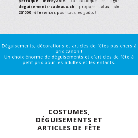
perruque incroyable
. La boutique en ligne
deguisements-cadeaux.ch
propose
plus de
25'000 références
pour tous les goûts !
Déguisements, décorations et articles de fêtes pas chers à
prix canon !
Un choix énorme de déguisements et d'articles de fête à
petit prix pour les adultes et les enfants.
COSTUMES,
DÉGUISEMENTS ET
ARTICLES DE FÊTE