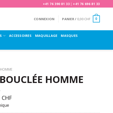
+41 76 390 81 33
|
+41 76 696 81 33
CONNEXION
PANIER /
0,00
CHF
0
S
ACCESSOIRES
MAQUILLAGE
MASQUES
HOMME
 BOUCLÉE HOMME
0
CHF
nique