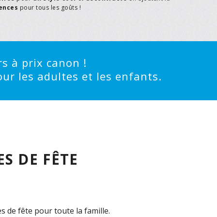
rences
pour tous les goûts !
s à prix canon !
ur les adultes et les enfants.
S DE FÊTE
de fête pour toute la famille.