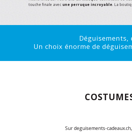
touche finale avec
une perruque incroyable
. La bouti
Déguisements, d
Un choix énorme de déguisemen
COSTUMES
Sur deguisements-cadeaux.ch, 