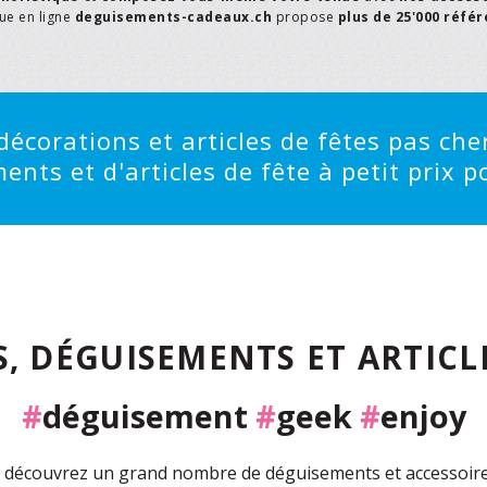
que en ligne
deguisements-cadeaux.ch
propose
plus de 25'000 réfé
écorations et articles de fêtes pas cher
ts et d'articles de fête à petit prix po
, DÉGUISEMENTS ET ARTICLE
#
déguisement
#
geek
#
enjoy
découvrez un grand nombre de déguisements et accessoires 