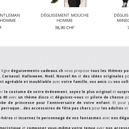
ENTLEMAN
DÉGUISEMENT MOUCHE
DÉGUI
0 HOMME
HOMME
MINE
F
38,90
CHF
n ligne
deguisements-cadeaux.ch
vous propose
tous les thèmes po
,
Carnaval
,
Halloween
,
Noël
,
Nouvel An
et
des idées originales
p
t agréable et inoubliable
avec
votre famille
,
vos amis
ou
vos col
er
le costume de votre événement
,
soyez le plus original
et
surpr
s 80
avec
un thème disco
et
déguisez-vous
en
pilote de chasse
p
obe de princesse pour l'anniversaire de votre enfant
. Et pour 
,
perruque
…
des accessoires de fête pas chers
pour
les adultes
et
r-héros
et
incarnez le personnage de vos fantasmes
avec
nos dégu
moristique
et
composez vous-même votre tenue
avec
nos access