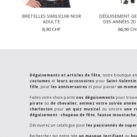
BRETELLES SIMILICUIR NOIR
DÉGUISEMENT G
ADULTE
DES ANNÉES 2
8,90
CHF
66,90
CH
Déguisements et articles de fête
, notre boutique e
costumes
et
leurs accessoires
pour
Saint-Valentin
fille
, pour
les anniversaires
et pour passer
un momen
Faites votre choix parmi
nos déguisements
pour trouv
pirate
ou
de chevalier,
animez votre soirée année
charleston
pour
un quiz musical
ou encore
une r
déguisement
:
chapeau de fête
,
fausse moustache
Découvrez un catalogue pour
les passionnés de supe
Recherchez sur notre site
un masque terrifiant
ou
hu