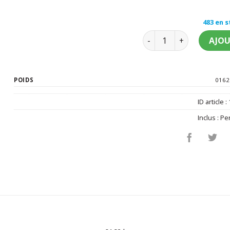
483 en 
quantité de Perruque 
AJOU
POIDS
0162
ID article :
Inclus :
Pe