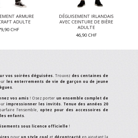
SEMENT ARMURE
DÉGUISEMENT IRLANDAIS
CRAFT ADULTE
AVEC CEINTURE DE BIÈRE
ADULTE
79,90
CHF
46,90
CHF
ur vos soirées déguisées
. Trouvez
des centaines de
our
les enterrements de vie de garçon ou de jeune
lègues
.
enez vos amis
! Osez porter
un ensemble complet de
our
impressionner les invités
.
Tenue des années 20
parfaire l’ensemble,
optez pour des accessoires de
les enfants
.
isements sous licence officielle
!
oires
pour
un style cool
et
décontracté
en ajoutant la