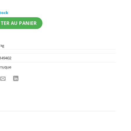
stock
mulet bouclée homme
TER AU PANIER
 kg
149402
rruque