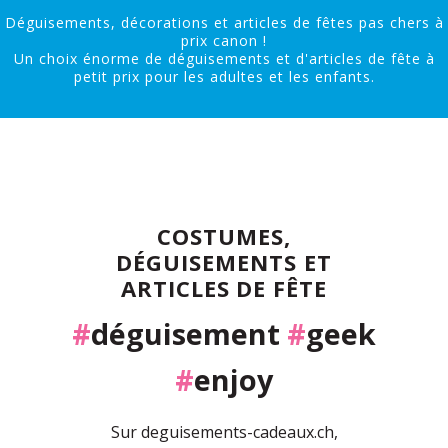
Déguisements, décorations et articles de fêtes pas chers à
prix canon !
Un choix énorme de déguisements et d'articles de fête à
petit prix pour les adultes et les enfants.
COSTUMES,
DÉGUISEMENTS ET
ARTICLES DE FÊTE
#
déguisement
#
geek
#
enjoy
Sur deguisements-cadeaux.ch,