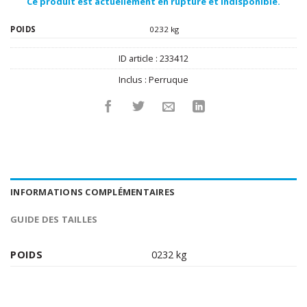
Ce produit est actuellement en rupture et indisponible.
POIDS
0232 kg
ID article :
233412
Inclus :
Perruque
INFORMATIONS COMPLÉMENTAIRES
GUIDE DES TAILLES
POIDS
0232 kg