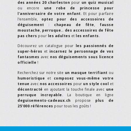
des années 20 charleston
pour
un quiz musical
ou encore
une robe de princesse pour
l'anniversaire de votre enfant
. Et pour parfaire
l’ensemble,
optez pour des accessoires de
déguisement
:
chapeau de fête
,
fausse
moustache
,
perruque
…
des accessoires de fête
pas chers
pour
les adultes
et
les enfants
.
Découvrez un catalogue pour
les passionnés de
super-héros
et
incarnez le personnage de vos
fantasmes
avec
nos déguisements sous licence
officielle
!
Recherchez sur notre site
un masque terrifiant
ou
humoristique
et
composez vous-même votre
tenue
avec
nos accessoires
pour
un style cool
et
décontracté
en ajoutant la touche finale avec
une
perruque incroyable
. La boutique en ligne
deguisements-cadeaux.ch
propose
plus de
25'000 références
pour tous les goûts !