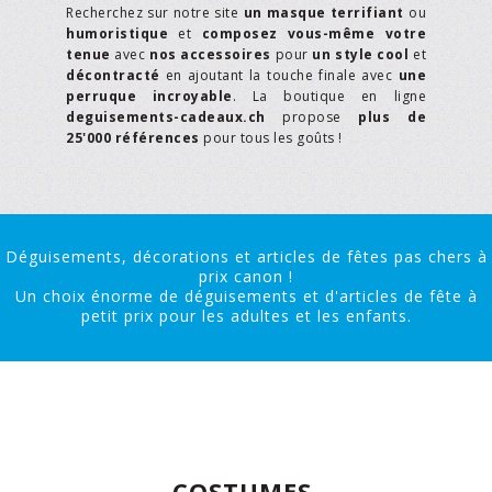
Recherchez sur notre site
un masque terrifiant
ou
humoristique
et
composez vous-même votre
tenue
avec
nos accessoires
pour
un style cool
et
décontracté
en ajoutant la touche finale avec
une
perruque incroyable
. La boutique en ligne
deguisements-cadeaux.ch
propose
plus de
25'000 références
pour tous les goûts !
Déguisements, décorations et articles de fêtes pas chers à
prix canon !
Un choix énorme de déguisements et d'articles de fête à
petit prix pour les adultes et les enfants.
COSTUMES,