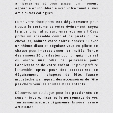
anniversaires
et pour passer
un moment
agréable et inoubliable
avec
votre famille
,
vos
amis
ou
vos collègues
.
Faites votre choix parmi
nos déguisements
pour
trouver
le costume de votre événement
,
soyez
le plus original
et
surprenez vos amis
! Osez
porter
un ensemble complet de pirate
ou
de
chevalier,
animez votre soirée années 80
avec
un thème disco
et
déguisez-vous
en
pilote de
chasse
pour
impressionner les invités
.
Tenue
des années 20 charleston
pour
un quiz musical
ou encore
une robe de princesse pour
l'anniversaire de votre enfant
. Et pour parfaire
l’ensemble,
optez pour des accessoires de
déguisement
:
chapeau de fête
,
fausse
moustache
,
perruque
…
des accessoires de fête
pas chers
pour
les adultes
et
les enfants
.
Découvrez un catalogue pour
les passionnés de
super-héros
et
incarnez le personnage de vos
fantasmes
avec
nos déguisements sous licence
officielle
!