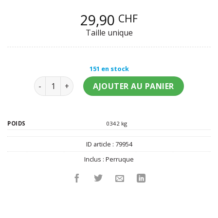
29,90
CHF
Taille unique
151 en stock
quantité de Perruque luxe blonde longue bouclée 
AJOUTER AU PANIER
POIDS
0342 kg
ID article :
79954
Inclus :
Perruque