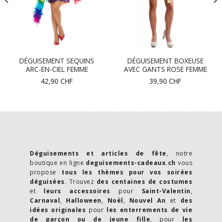
DÉGUISEMENT SEQUINS
DÉGUISEMENT BOXEUSE
ARC-EN-CIEL FEMME
AVEC GANTS ROSE FEMME
42,90
CHF
39,90
CHF
Déguisements et articles de fête
, notre
boutique en ligne
deguisements-cadeaux.ch
vous
propose
tous les thèmes pour vos soirées
déguisées
. Trouvez
des centaines de costumes
et
leurs accessoires
pour
Saint-Valentin
,
Carnaval
,
Halloween
,
Noël
,
Nouvel An
et
des
idées originales
pour
les enterrements de vie
de garçon ou de jeune fille
, pour
les