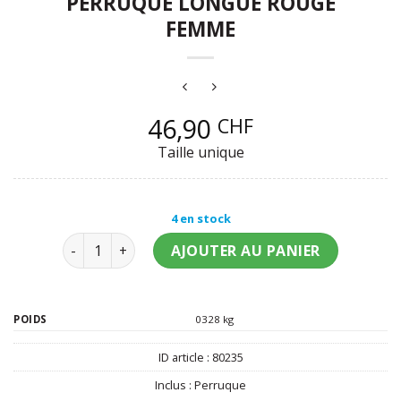
PERRUQUE LONGUE ROUGE
FEMME
46,90
CHF
Taille unique
4 en stock
quantité de Perruque longue rouge femme
AJOUTER AU PANIER
POIDS
0328 kg
ID article :
80235
Inclus :
Perruque