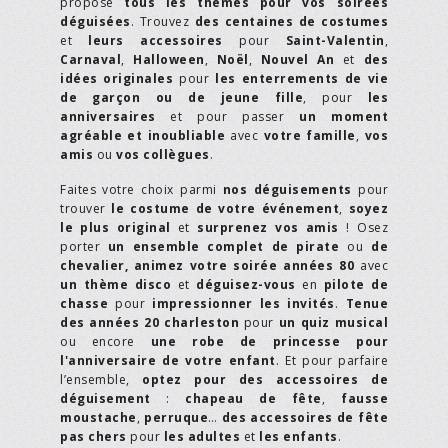
propose
tous les thèmes pour vos soirées
déguisées
. Trouvez
des centaines de costumes
et
leurs accessoires
pour
Saint-Valentin
,
Carnaval
,
Halloween
,
Noël
,
Nouvel An
et
des
idées originales
pour
les enterrements de vie
de garçon ou de jeune fille
, pour
les
anniversaires
et pour passer
un moment
agréable et inoubliable
avec
votre famille
,
vos
amis
ou
vos collègues
.
Faites votre choix parmi
nos déguisements
pour
trouver
le costume de votre événement
,
soyez
le plus original
et
surprenez vos amis
! Osez
porter
un ensemble complet de pirate
ou
de
chevalier,
animez votre soirée années 80
avec
un thème disco
et
déguisez-vous
en
pilote de
chasse
pour
impressionner les invités
.
Tenue
des années 20 charleston
pour
un quiz musical
ou encore
une robe de princesse pour
l'anniversaire de votre enfant
. Et pour parfaire
l’ensemble,
optez pour des accessoires de
déguisement
:
chapeau de fête
,
fausse
moustache
,
perruque
…
des accessoires de fête
pas chers
pour
les adultes
et
les enfants
.