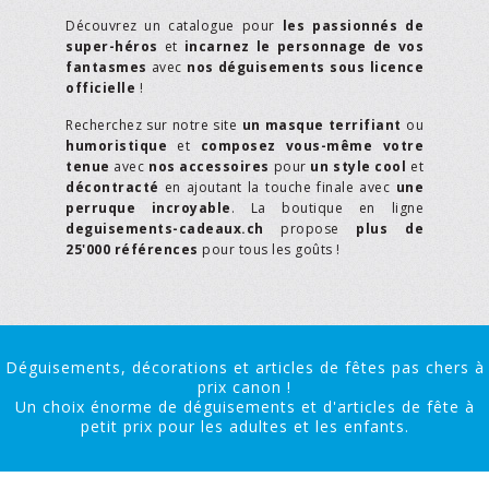
Découvrez un catalogue pour
les passionnés de
super-héros
et
incarnez le personnage de vos
fantasmes
avec
nos déguisements sous licence
officielle
!
Recherchez sur notre site
un masque terrifiant
ou
humoristique
et
composez vous-même votre
tenue
avec
nos accessoires
pour
un style cool
et
décontracté
en ajoutant la touche finale avec
une
perruque incroyable
. La boutique en ligne
deguisements-cadeaux.ch
propose
plus de
25'000 références
pour tous les goûts !
Déguisements, décorations et articles de fêtes pas chers à
prix canon !
Un choix énorme de déguisements et d'articles de fête à
petit prix pour les adultes et les enfants.