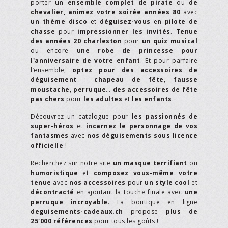
porter
un ensemble complet de pirate
ou
de
chevalier,
animez votre soirée années 80
avec
un thème disco
et
déguisez-vous
en
pilote de
chasse
pour
impressionner les invités
.
Tenue
des années 20 charleston
pour
un quiz musical
ou encore
une robe de princesse pour
l'anniversaire de votre enfant
. Et pour parfaire
l’ensemble,
optez pour des accessoires de
déguisement
:
chapeau de fête
,
fausse
moustache
,
perruque
…
des accessoires de fête
pas chers
pour
les adultes
et
les enfants
.
Découvrez un catalogue pour
les passionnés de
super-héros
et
incarnez le personnage de vos
fantasmes
avec
nos déguisements sous licence
officielle
!
Recherchez sur notre site
un masque terrifiant
ou
humoristique
et
composez vous-même votre
tenue
avec
nos accessoires
pour
un style cool
et
décontracté
en ajoutant la touche finale avec
une
perruque incroyable
. La boutique en ligne
deguisements-cadeaux.ch
propose
plus de
25'000 références
pour tous les goûts !