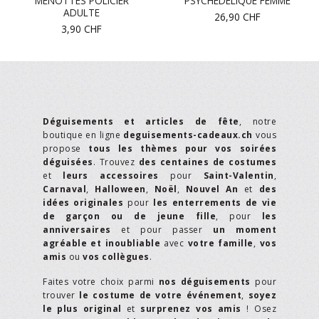
MENOTTES POLICIER
PSYCHÉDÉLIQUE FEMME
ADULTE
26,90
CHF
3,90
CHF
Déguisements et articles de fête
, notre
boutique en ligne
deguisements-cadeaux.ch
vous
propose
tous les thèmes pour vos soirées
déguisées
. Trouvez
des centaines de costumes
et
leurs accessoires
pour
Saint-Valentin
,
Carnaval
,
Halloween
,
Noël
,
Nouvel An
et
des
idées originales
pour
les enterrements de vie
de garçon ou de jeune fille
, pour
les
anniversaires
et pour passer
un moment
agréable et inoubliable
avec
votre famille
,
vos
amis
ou
vos collègues
.
Faites votre choix parmi
nos déguisements
pour
trouver
le costume de votre événement
,
soyez
le plus original
et
surprenez vos amis
! Osez