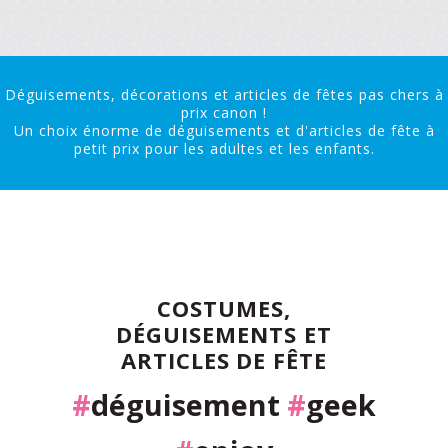
Déguisements, décorations et articles de fêtes pas chers à
prix canon !
Un choix énorme de déguisements et d'articles de fête à
petit prix pour les adultes et les enfants.
COSTUMES,
DÉGUISEMENTS ET
ARTICLES DE FÊTE
#
déguisement
#
geek