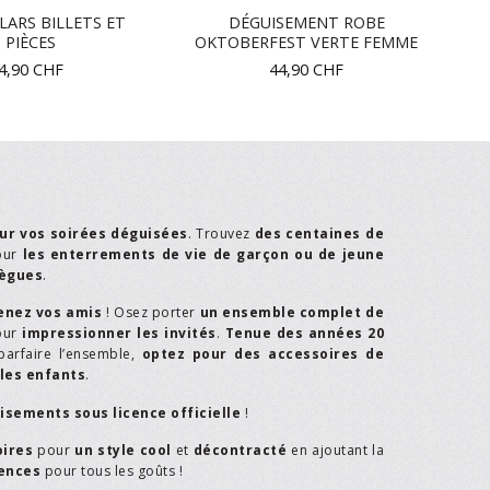
LARS BILLETS ET
DÉGUISEMENT ROBE
PIÈCES
OKTOBERFEST VERTE FEMME
4,90
CHF
44,90
CHF
ur vos soirées déguisées
. Trouvez
des centaines de
our
les enterrements de vie de garçon ou de jeune
lègues
.
enez vos amis
! Osez porter
un ensemble complet de
our
impressionner les invités
.
Tenue des années 20
parfaire l’ensemble,
optez pour des accessoires de
les enfants
.
isements sous licence officielle
!
oires
pour
un style cool
et
décontracté
en ajoutant la
rences
pour tous les goûts !