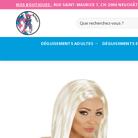
Skip
NOS BOUTIQUES :
RUE SAINT-MAURICE 7, CH-2000 NEUCHÂT
to
content
Recherche
pour :
DÉGUISEMENTS ADULTES
DÉGUISEMENTS 