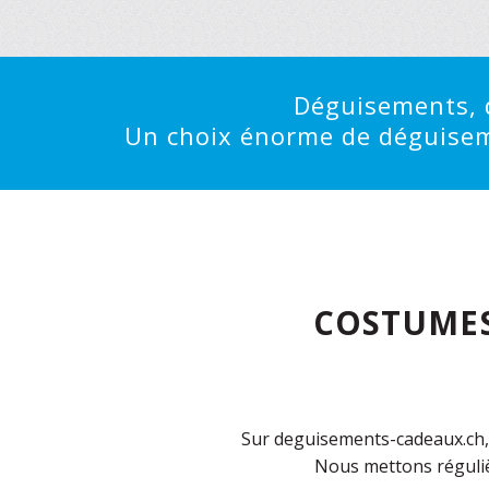
Déguisements, d
Un choix énorme de déguisemen
COSTUMES
Sur deguisements-cadeaux.ch, 
Nous mettons réguliè