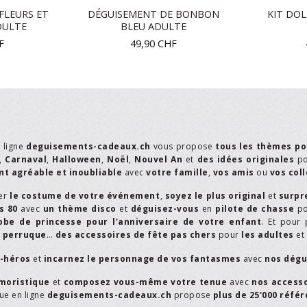
FLEURS ET
DÉGUISEMENT DE BONBON
KIT DOL
DULTE
BLEU ADULTE
F
49,90
CHF
n ligne
deguisements-cadeaux.ch
vous propose
tous les thèmes po
,
Carnaval
,
Halloween
,
Noël
,
Nouvel An
et
des idées originales
p
t agréable et inoubliable
avec
votre famille
,
vos amis
ou
vos col
er
le costume de votre événement
,
soyez le plus original
et
surpr
s 80
avec
un thème disco
et
déguisez-vous
en
pilote de chasse
p
obe de princesse pour l'anniversaire de votre enfant
. Et pour 
,
perruque
…
des accessoires de fête pas chers
pour
les adultes
et
r-héros
et
incarnez le personnage de vos fantasmes
avec
nos dégu
moristique
et
composez vous-même votre tenue
avec
nos access
que en ligne
deguisements-cadeaux.ch
propose
plus de 25'000 réfé