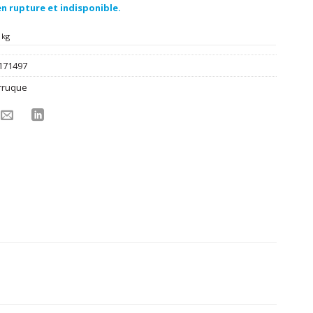
n rupture et indisponible.
 kg
171497
rruque