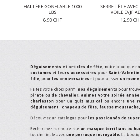
EL
HALTÈRE GONFLABLE 1000
SERRE TÊTE AVEC 
LBS
VOILE EVJF A
8,90
CHF
12,90
CH
Déguisements et articles de fête
, notre boutique e
costumes
et
leurs accessoires
pour
Saint-Valentin
fille
, pour
les anniversaires
et pour passer
un momen
Faites votre choix parmi
nos déguisements
pour trouv
pirate
ou
de chevalier,
animez votre soirée année
charleston
pour
un quiz musical
ou encore
une r
déguisement
:
chapeau de fête
,
fausse moustache
Découvrez un catalogue pour
les passionnés de supe
Recherchez sur notre site
un masque terrifiant
ou
hu
touche finale avec
une perruque incroyable
. La bouti