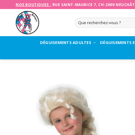
Skip
NOS BOUTIQUES :
RUE SAINT-MAURICE 7, CH-2000 NEUCHÂT
to
content
Recherche
pour :
DÉGUISEMENTS ADULTES
DÉGUISEMENTS 