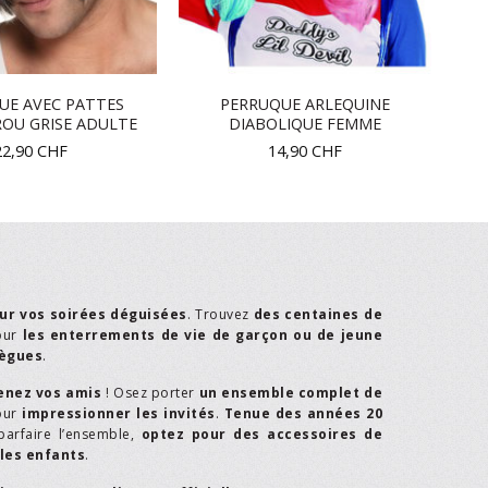
UE AVEC PATTES
PERRUQUE ARLEQUINE
OU GRISE ADULTE
DIABOLIQUE FEMME
22,90
CHF
14,90
CHF
ur vos soirées déguisées
. Trouvez
des centaines de
our
les enterrements de vie de garçon ou de jeune
lègues
.
enez vos amis
! Osez porter
un ensemble complet de
our
impressionner les invités
.
Tenue des années 20
parfaire l’ensemble,
optez pour des accessoires de
les enfants
.