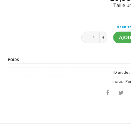
Taille u
97 en s
quantité de Perruque El
AJOU
POIDS
ID article 
Inclus :
Pe