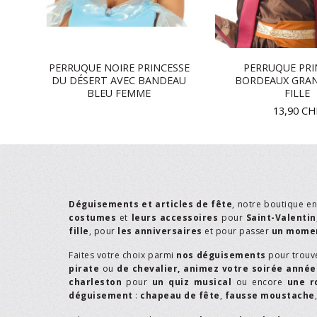
PERRUQUE NOIRE PRINCESSE
PERRUQUE PRI
DU DÉSERT AVEC BANDEAU
BORDEAUX GRA
BLEU FEMME
FILLE
13,90
CH
Déguisements et articles de fête
, notre boutique e
costumes
et
leurs accessoires
pour
Saint-Valentin
fille
, pour
les anniversaires
et pour passer
un momen
Faites votre choix parmi
nos déguisements
pour trouv
pirate
ou
de chevalier,
animez votre soirée année
charleston
pour
un quiz musical
ou encore
une r
déguisement
:
chapeau de fête
,
fausse moustache