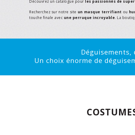
Découvrez un catalogue pour
les passionnés de supe
Recherchez sur notre site
un masque terrifiant
ou
hu
touche finale avec
une perruque incroyable
. La bouti
Déguisements, d
Un choix énorme de déguisemen
COSTUMES