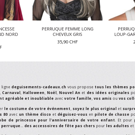
NCESSE
PERRUQUE FEMME LONG
PERRUQ
ND NORD
CHEVEUX GRIS
LOUP-GAR
35,90
CHF
F
n ligne
deguisements-cadeaux.ch
vous propose
tous les thèmes po
,
Carnaval
,
Halloween
,
Noël
,
Nouvel An
et
des idées originales
p
t agréable et inoubliable
avec
votre famille
,
vos amis
ou
vos col
er
le costume de votre événement
,
soyez le plus original
et
surpr
s 80
avec
un thème disco
et
déguisez-vous
en
pilote de chasse
p
obe de princesse pour l'anniversaire de votre enfant
. Et pour 
,
perruque
…
des accessoires de fête pas chers
pour
les adultes
et