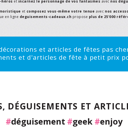
r-héros
et
incarnez le personnage de vos fantasmes
avec
nos dégu
moristique
et
composez vous-même votre tenue
avec
nos access
que en ligne
deguisements-cadeaux.ch
propose
plus de 25'000 réfé
écorations et articles de fêtes pas cher
ts et d'articles de fête à petit prix po
, DÉGUISEMENTS ET ARTICLE
#
déguisement
#
geek
#
enjoy