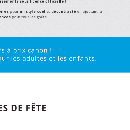
isements sous licence officielle
!
oires
pour
un style cool
et
décontracté
en ajoutant la
rences
pour tous les goûts !
s à prix canon !
ur les adultes et les enfants.
S DE FÊTE