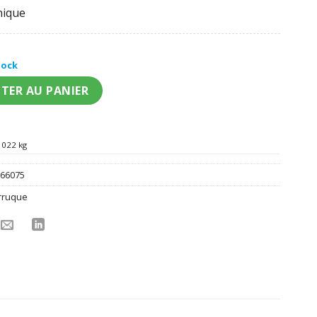
nique
tock
sa La Reine des neiges fille
TER AU PANIER
022 kg
:
66075
rruque