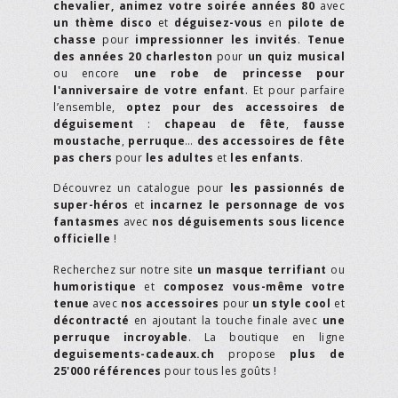
chevalier,
animez votre soirée années 80
avec
un thème disco
et
déguisez-vous
en
pilote de
chasse
pour
impressionner les invités
.
Tenue
des années 20 charleston
pour
un quiz musical
ou encore
une robe de princesse pour
l'anniversaire de votre enfant
. Et pour parfaire
l’ensemble,
optez pour des accessoires de
déguisement
:
chapeau de fête
,
fausse
moustache
,
perruque
…
des accessoires de fête
pas chers
pour
les adultes
et
les enfants
.
Découvrez un catalogue pour
les passionnés de
super-héros
et
incarnez le personnage de vos
fantasmes
avec
nos déguisements sous licence
officielle
!
Recherchez sur notre site
un masque terrifiant
ou
humoristique
et
composez vous-même votre
tenue
avec
nos accessoires
pour
un style cool
et
décontracté
en ajoutant la touche finale avec
une
perruque incroyable
. La boutique en ligne
deguisements-cadeaux.ch
propose
plus de
25'000 références
pour tous les goûts !