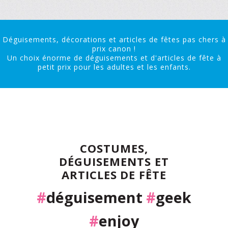
Déguisements, décorations et articles de fêtes pas chers à
prix canon !
Un choix énorme de déguisements et d'articles de fête à
petit prix pour les adultes et les enfants.
COSTUMES,
DÉGUISEMENTS ET
ARTICLES DE FÊTE
#
déguisement
#
geek
#
enjoy