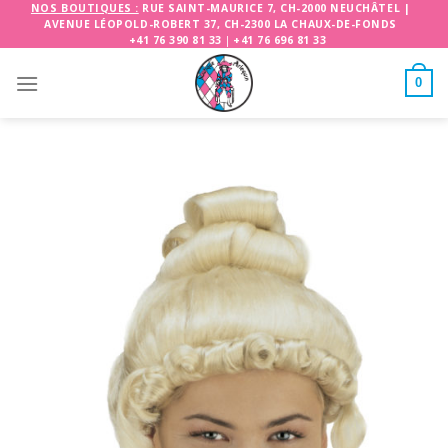
Skip
NOS BOUTIQUES :
RUE SAINT-MAURICE 7, CH-2000 NEUCHÂTEL
|
AVENUE LÉOPOLD-ROBERT 37, CH-2300 LA CHAUX-DE-FONDS
to
+41 76 390 81 33
|
+41 76 696 81 33
content
0