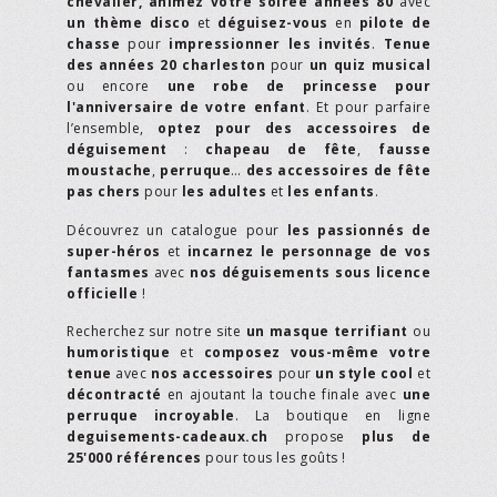
chevalier,
animez votre soirée années 80
avec
un thème disco
et
déguisez-vous
en
pilote de
chasse
pour
impressionner les invités
.
Tenue
des années 20 charleston
pour
un quiz musical
ou encore
une robe de princesse pour
l'anniversaire de votre enfant
. Et pour parfaire
l’ensemble,
optez pour des accessoires de
déguisement
:
chapeau de fête
,
fausse
moustache
,
perruque
…
des accessoires de fête
pas chers
pour
les adultes
et
les enfants
.
Découvrez un catalogue pour
les passionnés de
super-héros
et
incarnez le personnage de vos
fantasmes
avec
nos déguisements sous licence
officielle
!
Recherchez sur notre site
un masque terrifiant
ou
humoristique
et
composez vous-même votre
tenue
avec
nos accessoires
pour
un style cool
et
décontracté
en ajoutant la touche finale avec
une
perruque incroyable
. La boutique en ligne
deguisements-cadeaux.ch
propose
plus de
25'000 références
pour tous les goûts !