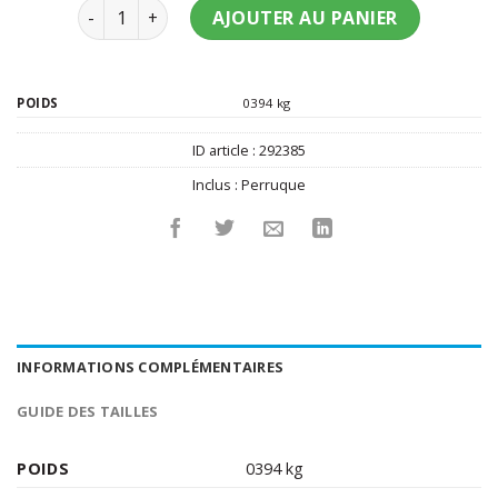
quantité de Perruque clown psycho rouge femme
AJOUTER AU PANIER
POIDS
0394 kg
ID article :
292385
Inclus :
Perruque
INFORMATIONS COMPLÉMENTAIRES
GUIDE DES TAILLES
POIDS
0394 kg