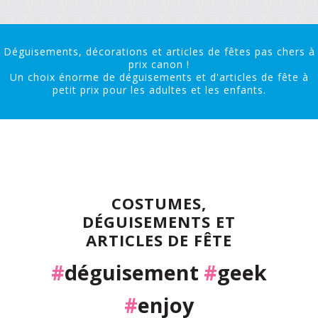
Déguisements, décorations et articles de fêtes pas chers à
prix canon !
Un choix énorme de déguisements et d'articles de fête à
petit prix pour les adultes et les enfants.
COSTUMES,
DÉGUISEMENTS ET
ARTICLES DE FÊTE
#
déguisement
#
geek
#
enjoy