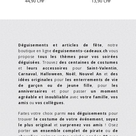
44,90
CHF
13,90
CHF
Déguisements et articles de fête
, notre
boutique en ligne
deguisements-cadeaux.ch
vous
propose
tous les thèmes pour vos soirées
déguisées
. Trouvez
des centaines de costumes
et
leurs accessoires
pour
Saint-Valentin
,
Carnaval
,
Halloween
,
Noël
,
Nouvel An
et
des
idées originales
pour
les enterrements de vie
de garçon ou de jeune fille
, pour
les
anniversaires
et pour passer
un moment
agréable et inoubliable
avec
votre famille
,
vos
amis
ou
vos collègues
.
Faites votre choix parmi
nos déguisements
pour
trouver
le costume de votre événement
,
soyez
le plus original
et
surprenez vos amis
! Osez
porter
un ensemble complet de pirate
ou
de