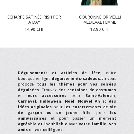
ÉCHARPE SATINÉE IRISH FOR
COURONNE OR VIEILLI
A DAY
MÉDIÉVAL FEMME
14,90
CHF
18,90
CHF
Déguisements et articles de fête
, notre
boutique en ligne
deguisements-cadeaux.ch
vous
propose
tous les thèmes pour vos soirées
déguisées
. Trouvez
des centaines de costumes
et
leurs accessoires
pour
Saint-Valentin
,
Carnaval
,
Halloween
,
Noël
,
Nouvel An
et
des
idées originales
pour
les enterrements de vie
de garçon ou de jeune fille
, pour
les
anniversaires
et pour passer
un moment
agréable et inoubliable
avec
votre famille
,
vos
amis
ou
vos collègues
.