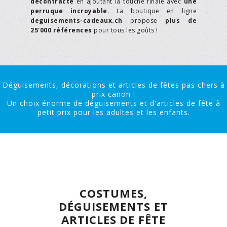
décontracté
en ajoutant la touche finale avec
une
perruque incroyable
. La boutique en ligne
deguisements-cadeaux.ch
propose
plus de
25'000 références
pour tous les goûts !
Déguisements, décorations et articles de fêtes pas chers à
prix canon !
Un choix énorme de déguisements et d'articles de fête à
petit prix pour les adultes et les enfants.
COSTUMES,
DÉGUISEMENTS ET
ARTICLES DE FÊTE