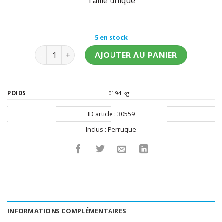
Taille unique
5 en stock
quantité de Perruque carré mi-long rouge femme
AJOUTER AU PANIER
POIDS
0194 kg
ID article :
30559
Inclus :
Perruque
INFORMATIONS COMPLÉMENTAIRES