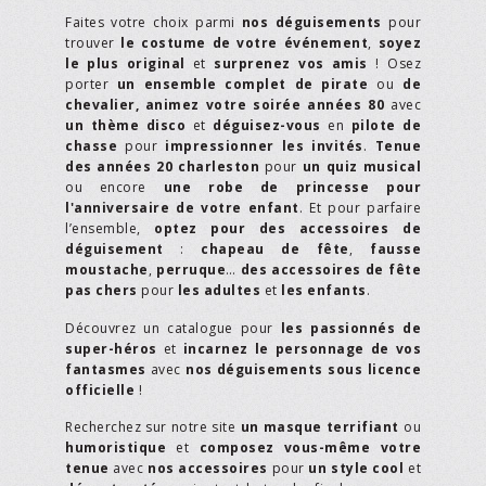
Faites votre choix parmi
nos déguisements
pour
trouver
le costume de votre événement
,
soyez
le plus original
et
surprenez vos amis
! Osez
porter
un ensemble complet de pirate
ou
de
chevalier,
animez votre soirée années 80
avec
un thème disco
et
déguisez-vous
en
pilote de
chasse
pour
impressionner les invités
.
Tenue
des années 20 charleston
pour
un quiz musical
ou encore
une robe de princesse pour
l'anniversaire de votre enfant
. Et pour parfaire
l’ensemble,
optez pour des accessoires de
déguisement
:
chapeau de fête
,
fausse
moustache
,
perruque
…
des accessoires de fête
pas chers
pour
les adultes
et
les enfants
.
Découvrez un catalogue pour
les passionnés de
super-héros
et
incarnez le personnage de vos
fantasmes
avec
nos déguisements sous licence
officielle
!
Recherchez sur notre site
un masque terrifiant
ou
humoristique
et
composez vous-même votre
tenue
avec
nos accessoires
pour
un style cool
et