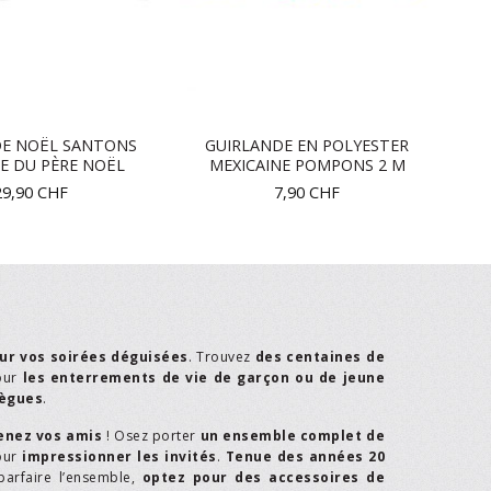
DE NOËL SANTONS
GUIRLANDE EN POLYESTER
E DU PÈRE NOËL
MEXICAINE POMPONS 2 M
29,90
CHF
7,90
CHF
ur vos soirées déguisées
. Trouvez
des centaines de
our
les enterrements de vie de garçon ou de jeune
lègues
.
enez vos amis
! Osez porter
un ensemble complet de
our
impressionner les invités
.
Tenue des années 20
parfaire l’ensemble,
optez pour des accessoires de