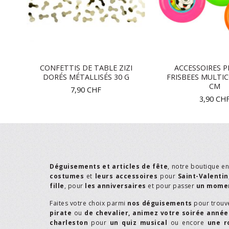
E
CONFETTIS DE TABLE ZIZI
ACCESSOIRES P
DORÉS MÉTALLISÉS 30 G
FRISBEES MULTI
CM
7,90
CHF
3,90
CH
Déguisements et articles de fête
, notre boutique e
costumes
et
leurs accessoires
pour
Saint-Valentin
fille
, pour
les anniversaires
et pour passer
un momen
Faites votre choix parmi
nos déguisements
pour trouv
pirate
ou
de chevalier,
animez votre soirée année
charleston
pour
un quiz musical
ou encore
une r