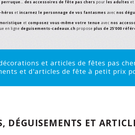
,
perruque
…
des accessoires de fête pas chers
pour
les adultes
et
r-héros
et
incarnez le personnage de vos fantasmes
avec
nos dégu
moristique
et
composez vous-même votre tenue
avec
nos access
que en ligne
deguisements-cadeaux.ch
propose
plus de 25'000 réfé
écorations et articles de fêtes pas cher
ts et d'articles de fête à petit prix po
, DÉGUISEMENTS ET ARTICLE