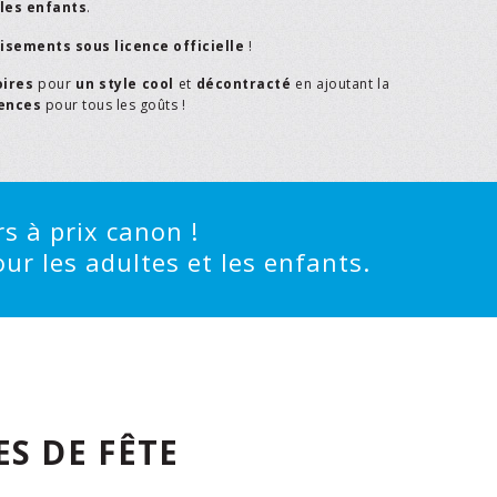
les enfants
.
isements sous licence officielle
!
oires
pour
un style cool
et
décontracté
en ajoutant la
rences
pour tous les goûts !
s à prix canon !
ur les adultes et les enfants.
S DE FÊTE