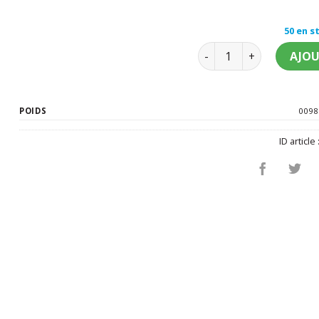
50 en s
quantité de Perroquet 
AJOU
POIDS
0098
ID article 