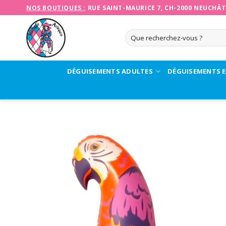
Skip
NOS BOUTIQUES :
RUE SAINT-MAURICE 7, CH-2000 NEUCHÂT
to
content
Recherche
pour :
DÉGUISEMENTS ADULTES
DÉGUISEMENTS 