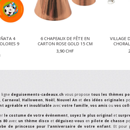
IÑATA 4
6 CHAPEAUX DE FÊTE EN
VILLAGE 
COLORES 9
CARTON ROSE GOLD 15 CM
CHORAL
3,90
CHF
F
n ligne
deguisements-cadeaux.ch
vous propose
tous les thèmes po
,
Carnaval
,
Halloween
,
Noël
,
Nouvel An
et
des idées originales
p
t agréable et inoubliable
avec
votre famille
,
vos amis
ou
vos col
er
le costume de votre événement
,
soyez le plus original
et
surpr
s 80
avec
un thème disco
et
déguisez-vous
en
pilote de chasse
p
obe de princesse pour l'anniversaire de votre enfant
. Et pour 