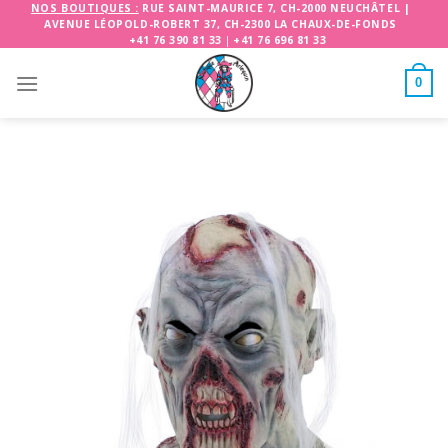
Skip
NOS BOUTIQUES :
RUE SAINT-MAURICE 7, CH-2000 NEUCHÂTEL
|
AVENUE LÉOPOLD-ROBERT 37, CH-2300 LA CHAUX-DE-FONDS
to
+41 76 390 81 33
|
+41 76 696 81 33
content
0