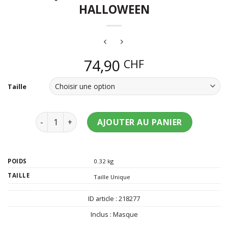
HALLOWEEN
74,90
CHF
Taille
quantité de Masque mort vivant adulte Halloween
AJOUTER AU PANIER
POIDS
0.32 kg
TAILLE
Taille Unique
ID article :
218277
Inclus :
Masque