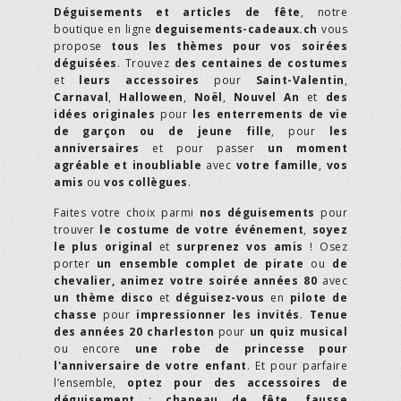
Déguisements et articles de fête
, notre
boutique en ligne
deguisements-cadeaux.ch
vous
propose
tous les thèmes pour vos soirées
déguisées
. Trouvez
des centaines de costumes
et
leurs accessoires
pour
Saint-Valentin
,
Carnaval
,
Halloween
,
Noël
,
Nouvel An
et
des
idées originales
pour
les enterrements de vie
de garçon ou de jeune fille
, pour
les
anniversaires
et pour passer
un moment
agréable et inoubliable
avec
votre famille
,
vos
amis
ou
vos collègues
.
Faites votre choix parmi
nos déguisements
pour
trouver
le costume de votre événement
,
soyez
le plus original
et
surprenez vos amis
! Osez
porter
un ensemble complet de pirate
ou
de
chevalier,
animez votre soirée années 80
avec
un thème disco
et
déguisez-vous
en
pilote de
chasse
pour
impressionner les invités
.
Tenue
des années 20 charleston
pour
un quiz musical
ou encore
une robe de princesse pour
l'anniversaire de votre enfant
. Et pour parfaire
l’ensemble,
optez pour des accessoires de
déguisement
:
chapeau de fête
,
fausse