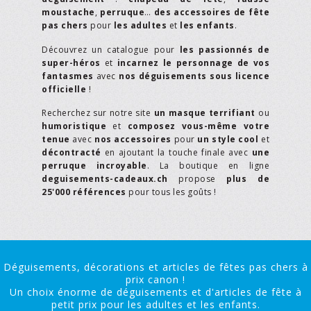
moustache
,
perruque
…
des accessoires de fête
pas chers
pour
les adultes
et
les enfants
.
Découvrez un catalogue pour
les passionnés de
super-héros
et
incarnez le personnage de vos
fantasmes
avec
nos déguisements sous licence
officielle
!
Recherchez sur notre site
un masque terrifiant
ou
humoristique
et
composez vous-même votre
tenue
avec
nos accessoires
pour
un style cool
et
décontracté
en ajoutant la touche finale avec
une
perruque incroyable
. La boutique en ligne
deguisements-cadeaux.ch
propose
plus de
25'000 références
pour tous les goûts !
Déguisements, décorations et articles de fêtes pas chers à
prix canon !
Un choix énorme de déguisements et d'articles de fête à
petit prix pour les adultes et les enfants.