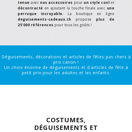
tenue
avec
nos accessoires
pour
un style cool
et
décontracté
en ajoutant la touche finale avec
une
perruque incroyable
. La boutique en ligne
deguisements-cadeaux.ch
propose
plus de
25'000 références
pour tous les goûts !
Déguisements, décorations et articles de fêtes pas chers à
prix canon !
Un choix énorme de déguisements et d'articles de fête à
petit prix pour les adultes et les enfants.
COSTUMES,
DÉGUISEMENTS ET