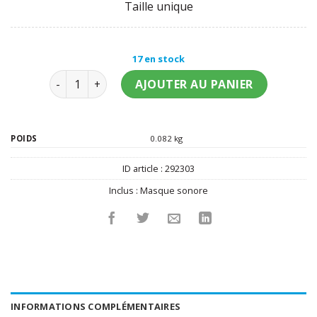
Taille unique
17 en stock
quantité de Masque joker sonore adulte
AJOUTER AU PANIER
POIDS
0.082 kg
ID article :
292303
Inclus :
Masque sonore
INFORMATIONS COMPLÉMENTAIRES