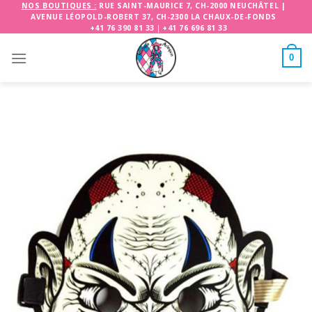
Skip
NOS BOUTIQUES :
RUE SAINT-MAURICE 7, CH-2000 NEUCHÂTEL
|
AVENUE LÉOPOLD-ROBERT 37, CH-2300 LA CHAUX-DE-FONDS
to
+41 76 390 81 33
|
+41 76 696 81 33
content
0