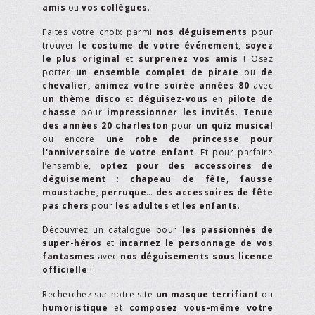
amis
ou
vos collègues
.
Faites votre choix parmi
nos déguisements
pour
trouver
le costume de votre événement
,
soyez
le plus original
et
surprenez vos amis
! Osez
porter
un ensemble complet de pirate
ou
de
chevalier,
animez votre soirée années 80
avec
un thème disco
et
déguisez-vous
en
pilote de
chasse
pour
impressionner les invités
.
Tenue
des années 20 charleston
pour
un quiz musical
ou encore
une robe de princesse pour
l'anniversaire de votre enfant
. Et pour parfaire
l’ensemble,
optez pour des accessoires de
déguisement
:
chapeau de fête
,
fausse
moustache
,
perruque
…
des accessoires de fête
pas chers
pour
les adultes
et
les enfants
.
Découvrez un catalogue pour
les passionnés de
super-héros
et
incarnez le personnage de vos
fantasmes
avec
nos déguisements sous licence
officielle
!
Recherchez sur notre site
un masque terrifiant
ou
humoristique
et
composez vous-même votre